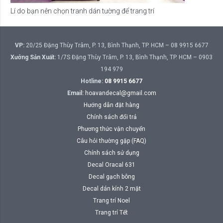
Lí do bạn nên chọn tranh dán tường để trang trí
VP:
20/25 Đặng Thùy Trâm, P. 13, Bình Thạnh, TP. HCM – 08 9915 6677
Xưởng Sản Xuất:
1/7S Đặng Thùy Trâm, P. 13, Bình Thạnh, TP. HCM – 0903
194 979
Hotline:
08 9915 6677
Email:
hoavandecal@gmail.com
Hướng dẫn đặt hàng
Chính sách đổi trả
Phương thức vận chuyển
Câu hỏi thường gặp (FAQ)
Chính sách sử dụng
Decal Oracal 631
Decal gạch bông
Decal dán kính 2 mặt
Trang trí Noel
Trang trí Tết