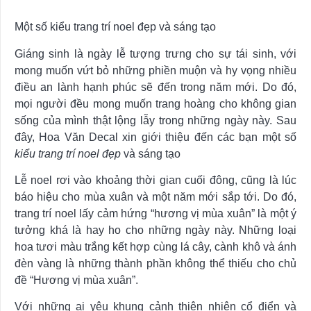
Một số kiểu trang trí noel đẹp và sáng tạo
Giáng sinh là ngày lễ tượng trưng cho sự tái sinh, với
mong muốn vứt bỏ những phiền muộn và hy vọng nhiều
điều an lành hạnh phúc sẽ đến trong năm mới. Do đó,
mọi người đều mong muốn trang hoàng cho không gian
sống của mình thật lộng lẫy trong những ngày này. Sau
đây, Hoa Văn Decal xin giới thiệu đến các bạn một số
kiểu trang trí noel đẹp
và sáng tạo
Lễ noel rơi vào khoảng thời gian cuối đông, cũng là lúc
báo hiệu cho mùa xuân và một năm mới sắp tới. Do đó,
trang trí noel lấy cảm hứng “hương vị mùa xuân” là một ý
tưởng khá là hay ho cho những ngày này. Những loại
hoa tươi màu trắng kết hợp cùng lá cây, cành khô và ánh
đèn vàng là những thành phần không thể thiếu cho chủ
đề “Hương vị mùa xuân”.
Với những ai yêu khung cảnh thiên nhiên cổ điển và