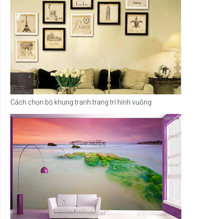
Cách chọn bộ khung tranh trang trí hình vuông