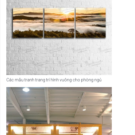
Các mẫu tranh trang trí hình vuông cho phòng ngủ