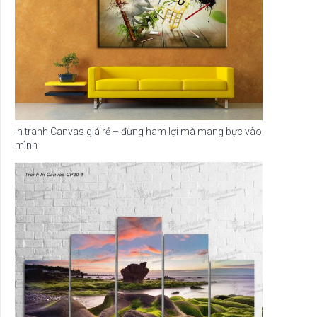
In tranh Canvas giá rẻ – đừng ham lợi mà mang bực vào
mình