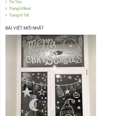
Tin Tức
Trang trí Noel
Trang trí Tết
BÀI VIẾT MỚI NHẤT