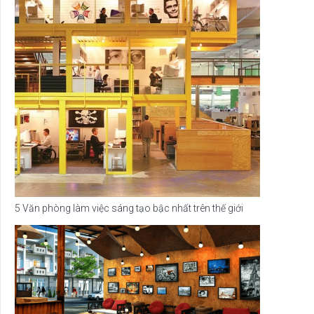
5 Văn phòng làm việc sáng tạo bậc nhất trên thế giới