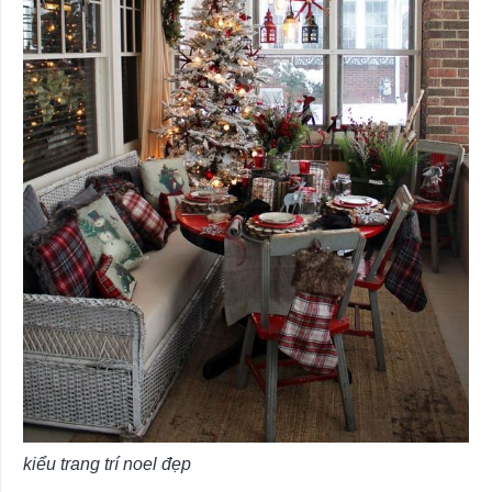
kiểu trang trí noel đẹp