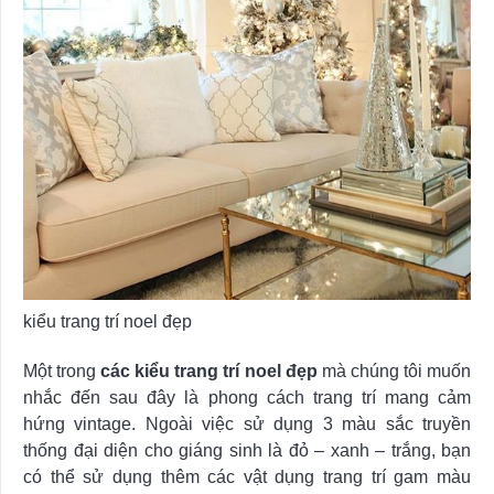
kiểu trang trí noel đẹp
Một trong
các kiểu trang trí noel đẹp
mà chúng tôi muốn
nhắc đến sau đây là phong cách trang trí mang cảm
hứng vintage. Ngoài việc sử dụng 3 màu sắc truyền
thống đại diện cho giáng sinh là đỏ – xanh – trắng, bạn
có thể sử dụng thêm các vật dụng trang trí gam màu