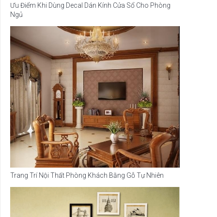
Ưu Điểm Khi Dùng Decal Dán Kính Cửa Sổ Cho Phòng
Ngủ
Trang Trí Nội Thất Phòng Khách Bằng Gỗ Tự Nhiên