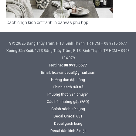
Cách chọn kích cỡ tranh in canvas phù hợp
VP:
20/25 Đặng Thùy Trâm, P. 13, Bình Thạnh, TP. HCM – 08 9915 6677
Xưởng Sản Xuất:
1/7S Đặng Thùy Trâm, P. 13, Bình Thạnh, TP. HCM – 0903
194 979
Hotline:
08 9915 6677
Email:
hoavandecal@gmail.com
Hướng dẫn đặt hàng
Chính sách đổi trả
Phương thức vận chuyển
Câu hỏi thường gặp (FAQ)
Chính sách sử dụng
Decal Oracal 631
Decal gạch bông
Decal dán kính 2 mặt