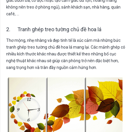
giác buồn bã, cô độc hoặc tạo cảm giác dữ tợn, hoang mang
không nên treo ở phòng ngủ), sảnh khách sạn, nhà hàng, quán
café, …
2. Tranh ghép treo tường chủ đề hoa lá
Thơ mộng, nhẹ nhàng và đẹp tinh tế là xúc cảm mà những bức
tranh ghép treo tường chủ đề hoa lá mang lại. Các mảnh ghép có
nhiều kích thước khác nhau được thiết kế theo những bố cục
nghệ thuật khác nhau sẽ giúp căn phòng trở nên đặc biệt hơn,
sang trọng hơn và tràn đầy nguồn cảm hứng hơn.