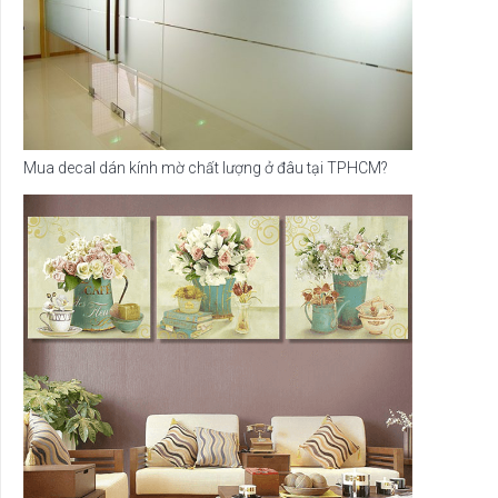
Mua decal dán kính mờ chất lượng ở đâu tại TPHCM?