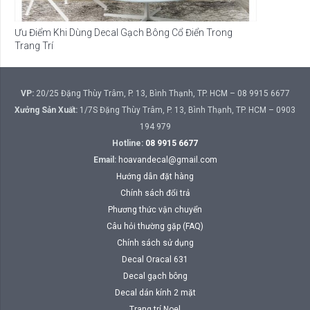
Ưu Điểm Khi Dùng Decal Gạch Bông Cổ Điển Trong
Trang Trí
VP:
20/25 Đặng Thùy Trâm, P. 13, Bình Thạnh, TP. HCM – 08 9915 6677
Xưởng Sản Xuất:
1/7S Đặng Thùy Trâm, P. 13, Bình Thạnh, TP. HCM – 0903
194 979
Hotline:
08 9915 6677
Email:
hoavandecal@gmail.com
Hướng dẫn đặt hàng
Chính sách đổi trả
Phương thức vận chuyển
Câu hỏi thường gặp (FAQ)
Chính sách sử dụng
Decal Oracal 631
Decal gạch bông
Decal dán kính 2 mặt
Trang trí Noel