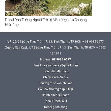
Decal Dán Tường Ngoài Trời: 6 Mẫu Được Ưa Chuộng
Hiện Nay
VP:
20/25 Đặng Thùy Trâm, P. 13, Bình Thạnh, TP. HCM – 08 9915 6677
Xưởng Sản Xuất:
1/7S Đặng Thùy Trâm, P. 13, Bình Thạnh, TP. HCM – 0903
194 979
Hotline:
08 9915 6677
Email:
hoavandecal@gmail.com
Hướng dẫn đặt hàng
Chính sách đổi trả
Phương thức vận chuyển
Câu hỏi thường gặp (FAQ)
Chính sách sử dụng
Decal Oracal 631
Decal gạch bông