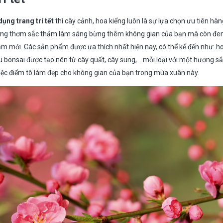
dụng trang trí tết
thì cây cảnh, hoa kiểng luôn là sự lựa chọn ưu tiên hà
g thơm sắc thắm làm sáng bừng thêm không gian của bạn mà còn đem
mới. Các sản phẩm được ưa thích nhất hiện nay, có thể kể đến như: hoa
ậu bonsai được tạo nên từ cây quất, cây sung,… mỗi loại với một hương s
iệc điểm tô làm đẹp cho không gian của bạn trong mùa xuân này.