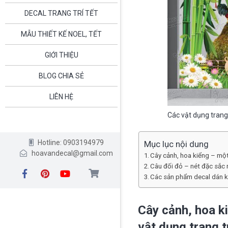
DECAL TRANG TRÍ TẾT
MẪU THIẾT KẾ NOEL, TẾT
GIỚI THIỆU
BLOG CHIA SẺ
LIÊN HỆ
Các vật dụng trang 
Hotline: 0903194979
Mục lục nội dung
hoavandecal@gmail.com
Cây cảnh, hoa kiểng – một 
Câu đối đỏ – nét đặc sắc r
Các sản phẩm decal dán kín
Cây cảnh, hoa k
vật dụng trang tr