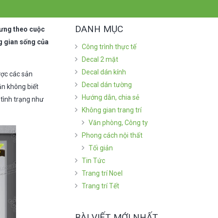
DANH MỤC
hưng theo cuộc
ng gian sống của
Công trình thực tế
Decal 2 mặt
Decal dán kính
ược các sản
Decal dán tường
ăn không biết
Hướng dẫn, chia sẻ
 tình trạng như
Không gian trang trí
Văn phòng, Công ty
Phong cách nội thất
Tối giản
Tin Tức
Trang trí Noel
Trang trí Tết
BÀI VIẾT MỚI NHẤT