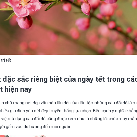
trí tết
 đặc sắc riêng biệt của ngày tết trong cá
t hiện nay
in chữ mang nét đẹp văn hóa lâu đời của dân tộc, những câu đối đỏ là m
hiều gia đình yêu nét đẹp truyền thống lựa chọn. Bên cạnh ý nghĩa khẳn
hì việc sử dụng câu đối đỏ cũng được xem như là những lời chúc may mắn,
 gửi gấm vào đó hương đến mọi người.