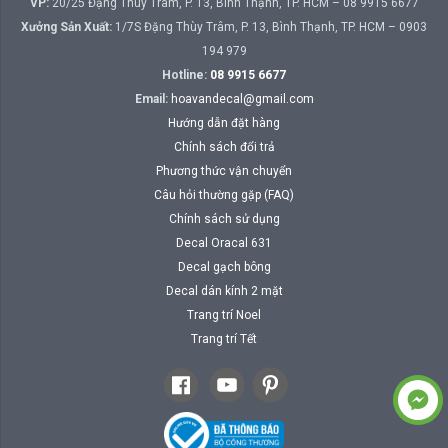
VP:
20/25 Đặng Thùy Trâm, P. 13, Bình Thạnh, TP. HCM – 08 9915 6677
Xưởng Sản Xuất:
1/7S Đặng Thùy Trâm, P. 13, Bình Thạnh, TP. HCM – 0903
194 979
Hotline:
08 9915 6677
Email:
hoavandecal@gmail.com
Hướng dẫn đặt hàng
Chính sách đổi trả
Phương thức vận chuyển
Câu hỏi thường gặp (FAQ)
Chính sách sử dụng
Decal Oracal 631
Decal gạch bông
Decal dán kính 2 mặt
Trang trí Noel
Trang trí Tết