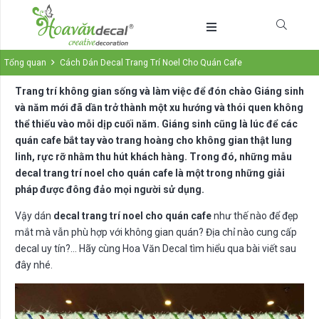
Tổng quan
Cách Dán Decal Trang Trí Noel Cho Quán Cafe
Trang trí không gian sống và làm việc để đón chào Giáng sinh
và năm mới đã dần trở thành một xu hướng và thói quen không
thể thiếu vào mỗi dịp cuối năm. Giáng sinh cũng là lúc để các
quán cafe bắt tay vào trang hoàng cho không gian thật lung
linh, rực rỡ nhằm thu hút khách hàng. Trong đó, những mẫu
decal trang trí noel cho quán cafe là một trong những giải
pháp được đông đảo mọi người sử dụng.
Vậy dán
decal trang trí noel cho quán cafe
như thế nào để đẹp
mắt mà vẫn phù hợp với không gian quán? Địa chỉ nào cung cấp
decal uy tín?… Hãy cùng Hoa Văn Decal tìm hiểu qua bài viết sau
đây nhé.