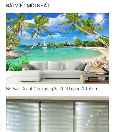
BÀI VIẾT MỚI NHẤT
Nơi Bán Decal Dán Tường 3d Chất Lượng Ở Tphcm