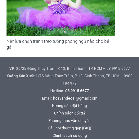
Nên lựa chọn tranh treo tường phòng ngủ nào cho bé
gái
VP:
20/25 Đặng Thùy Trâm, P. 13, Bình Thạnh, TP. HCM – 08 9915 6677
Xưởng Sản Xuất:
1/7S Đặng Thùy Trâm, P. 13, Bình Thạnh, TP. HCM – 0903
194 979
Hotline:
08 9915 6677
Email:
hoavandecal@gmail.com
Hướng dẫn đặt hàng
Chính sách đổi trả
Phương thức vận chuyển
Câu hỏi thường gặp (FAQ)
Chính sách sử dụng