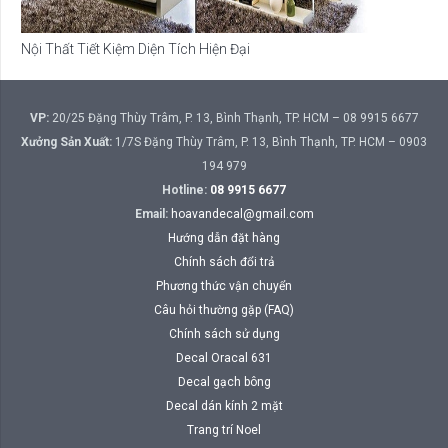
Nội Thất Tiết Kiệm Diện Tích Hiện Đại
VP:
20/25 Đặng Thùy Trâm, P. 13, Bình Thạnh, TP. HCM – 08 9915 6677
Xưởng Sản Xuất:
1/7S Đặng Thùy Trâm, P. 13, Bình Thạnh, TP. HCM – 0903
194 979
Hotline:
08 9915 6677
Email:
hoavandecal@gmail.com
Hướng dẫn đặt hàng
Chính sách đổi trả
Phương thức vận chuyển
Câu hỏi thường gặp (FAQ)
Chính sách sử dụng
Decal Oracal 631
Decal gạch bông
Decal dán kính 2 mặt
Trang trí Noel