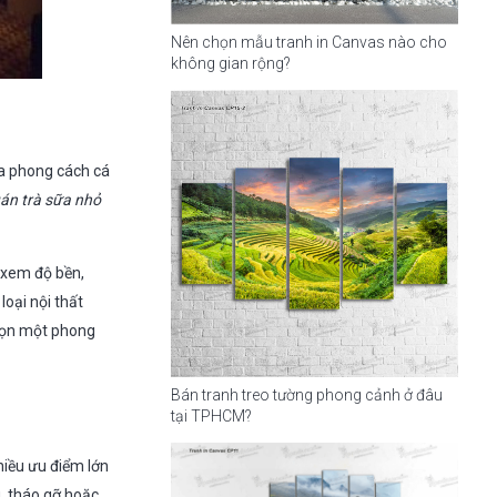
Nên chọn mẫu tranh in Canvas nào cho
không gian rộng?
ữa phong cách cá
uán trà sữa nhỏ
 xem độ bền,
oại nội thất
chọn một phong
Bán tranh treo tường phong cảnh ở đâu
tại TPHCM?
hiều ưu điểm lớn
g, tháo gỡ hoặc