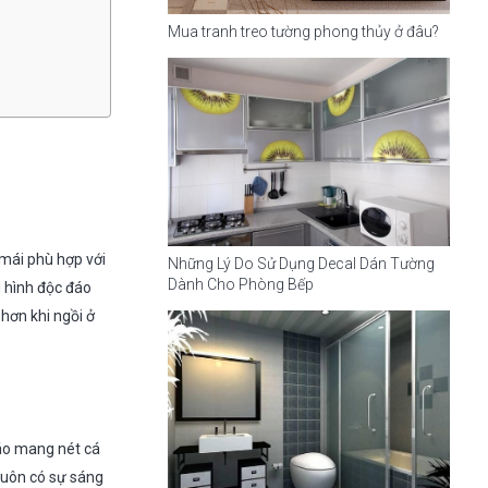
Mua tranh treo tường phong thủy ở đâu?
i mái phù hợp với
Những Lý Do Sử Dụng Decal Dán Tường
Dành Cho Phòng Bếp
 hình độc đáo
hơn khi ngồi ở
đáo mang nét cá
luôn có sự sáng