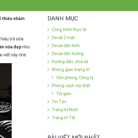
DANH MỤC
ể thiếu nhằm
Công trình thực tế
Decal 2 mặt
 hiệu trà sữa
Decal dán kính
uán sữa đẹp
như
Decal dán tường
 viết này nhé.
Hướng dẫn, chia sẻ
Không gian trang trí
Văn phòng, Công ty
Phong cách nội thất
Tối giản
Tin Tức
Trang trí Noel
Trang trí Tết
BÀI VIẾT MỚI NHẤT