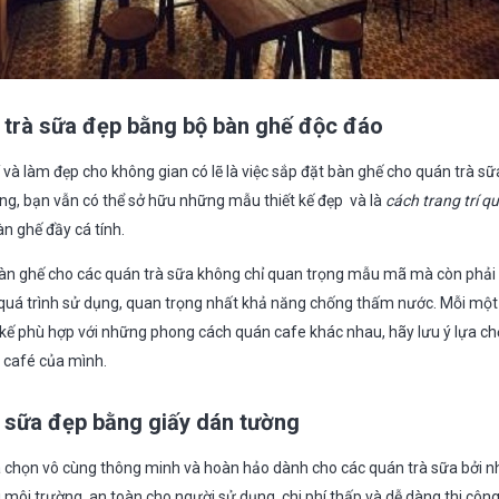
n trà sữa đẹp bằng bộ bàn ghế độc đáo
í và làm đẹp cho không gian có lẽ là việc sắp đặt bàn ghế cho quán trà s
ng, bạn vẫn có thể sở hữu những mẫu thiết kế đẹp và là
cách trang trí q
n ghế đầy cá tính.
bàn ghế cho các quán trà sữa không chỉ quan trọng mẫu mã mà còn phải
uá trình sử dụng, quan trọng nhất khả năng chống thấm nước. Mỗi một l
ết kế phù hợp với những phong cách quán cafe khác nhau, hãy lưu ý lựa 
 café của mình.
n sữa đẹp bằng giấy dán tường
a chọn vô cùng thông minh và hoàn hảo dành cho các quán trà sữa bởi n
ới môi trường, an toàn cho người sử dụng, chi phí thấp và dễ dàng thi côn