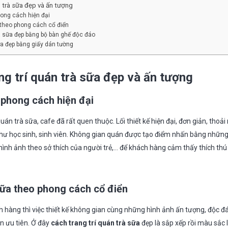
n trà sữa đẹp và ấn tượng
ong cách hiện đại
a theo phong cách cổ điển
rà sữa đẹp bằng bộ bàn ghế độc đáo
ữa đẹp bằng giấy dán tường
ng trí quán trà sữa đẹp và ấn tượng
phong cách hiện đại
uán trà sữa, cafe đã rất quen thuộc. Lối thiết kế hiện đại, đơn giản, thoả
hư học sinh, sinh viên. Không gian quán được tạo điểm nhấn bằng những
ình ảnh theo sở thích của người trẻ,… để khách hàng cảm thấy thích thú 
sữa theo phong cách cổ điển
ch hàng thì việc thiết kế không gian cùng những hình ảnh ấn tượng, độc 
ọn ưu tiên. Ở đây
cách trang trí quán trà sữa
đẹp là sắp xếp rồi màu sắc 