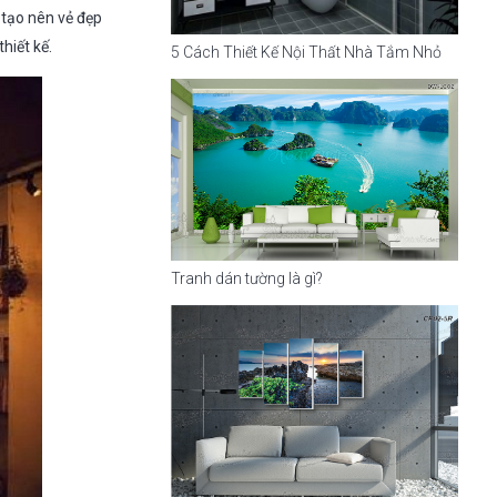
ể tạo nên vẻ đẹp
hiết kế.
5 Cách Thiết Kế Nội Thất Nhà Tắm Nhỏ
Tranh dán tường là gì?