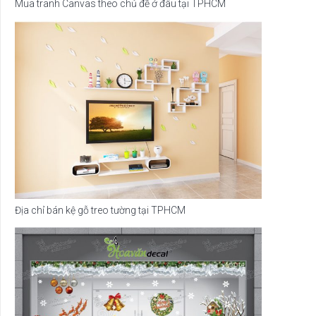
Mua tranh Canvas theo chủ đề ở đâu tại TPHCM
Địa chỉ bán kệ gỗ treo tường tại TPHCM