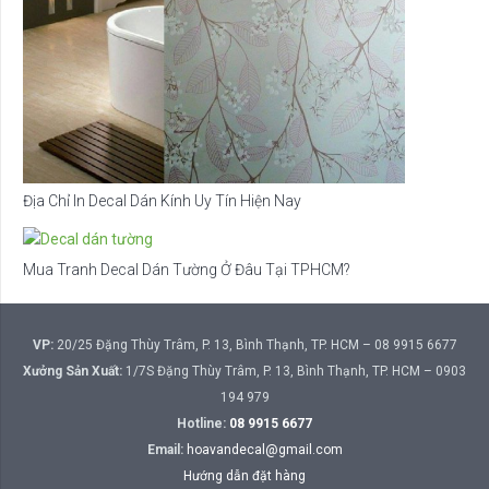
Địa Chỉ In Decal Dán Kính Uy Tín Hiện Nay
Mua Tranh Decal Dán Tường Ở Đâu Tại TPHCM?
VP:
20/25 Đặng Thùy Trâm, P. 13, Bình Thạnh, TP. HCM – 08 9915 6677
Xưởng Sản Xuất:
1/7S Đặng Thùy Trâm, P. 13, Bình Thạnh, TP. HCM – 0903
194 979
Hotline:
08 9915 6677
Email:
hoavandecal@gmail.com
Hướng dẫn đặt hàng