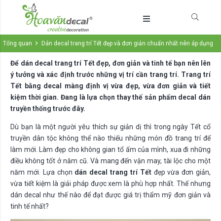
Tổng quan
Dán decal trang trí Tết đẹp và đơn giản chuẩn nhất nên áp dụng
Để dán decal trang trí Tết đẹp, đơn giản và tinh tế bạn nên lên
ý tưởng và xác định trước những vị trí cần trang trí. Trang trí
Tết bằng decal màng định vị vừa đẹp, vừa đơn giản và tiết
kiệm thời gian. Đang là lựa chọn thay thế sản phẩm decal dán
truyền thống trước đây.
Dù bạn là một người yêu thích sự giản dị thì trong ngày Tết cổ
truyền dân tộc không thể nào thiếu những món đồ trang trí để
làm mới. Làm đẹp cho không gian tổ ấm của mình, xua đi những
điều không tốt ở năm cũ. Và mang đến vận may, tài lộc cho một
năm mới. Lựa chọn
dán decal trang trí Tết
đẹp vừa đơn giản,
vừa tiết kiệm là giải pháp được xem là phù hợp nhất. Thế nhưng
dán decal như thế nào để đạt được giá trị thẩm mỹ đơn giản và
tinh tế nhất?