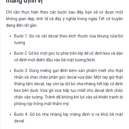
màng định vị
Chỉ cần thực hiện theo các bước sau đây, bạn sẽ có được một
không gian đẹp, tinh tế và đầy ý nghĩa trong ngày Tết cổ truyền
đang đến rất gần.
Bước 1: Đo và cắt decal theo kích thước của khung cửa/bờ
tường
Bước 2: Gỡ bỏ một góc từ phía trên lớp đế cố định keo và dán
cố định một điểm đầu vào bề mặt tường/kính.
Bước 3: Dùng miếng gạt đính kèm sản phẩm miết cho thật
nhẵn và chắc chắn phần góc decal vừa dán. Một tay giữ thật
thẳng tấm decal, tay còn lại lột bỏ nhẹ nhàng hết lớp cố định
keo bên dưới. Vừa gỡ vừa tiếp tục miết cho decal dính chắc
chắn vào tường. Tránh để không khí lọt vào sẽ khiến tranh bị
phồng rộp trông mất thẩm mỹ.
Bước 4: Gỡ bỏ nhẹ nhàng lớp màng định vị ra khỏi bề mặt
decal.