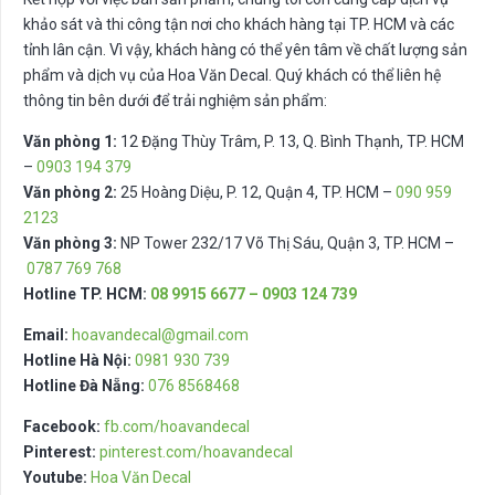
khảo sát và thi công tận nơi cho khách hàng tại TP. HCM và các
tỉnh lân cận. Vì vậy, khách hàng có thể yên tâm về chất lượng sản
phẩm và dịch vụ của Hoa Văn Decal. Quý khách có thể liên hệ
thông tin bên dưới để trải nghiệm sản phẩm:
Văn phòng 1:
12 Đặng Thùy Trâm, P. 13, Q. Bình Thạnh, TP. HCM
–
0903 194 379
Văn phòng 2:
25 Hoàng Diệu, P. 12, Quận 4, TP. HCM –
090 959
2123
Văn phòng 3:
NP Tower 232/17 Võ Thị Sáu, Quận 3, TP. HCM –
0787 769 768
Hotline TP. HCM:
08 9915 6677 – 0903 124 739
Email:
hoavandecal@gmail.com
Hotline Hà Nội:
0981 930 739
Hotline Đà Nẵng:
076 8568468
Facebook:
fb.com/hoavandecal
Pinterest:
pinterest.com/hoavandecal
Youtube:
Hoa Văn Decal