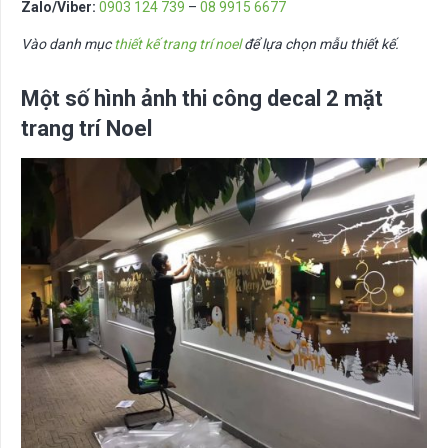
Zalo/Viber:
0903 124 739
–
08 9915 6677
Vào danh mục
thiết kế trang trí noel
để lựa chọn mẫu thiết kế.
Một số hình ảnh thi công decal 2 mặt
trang trí Noel