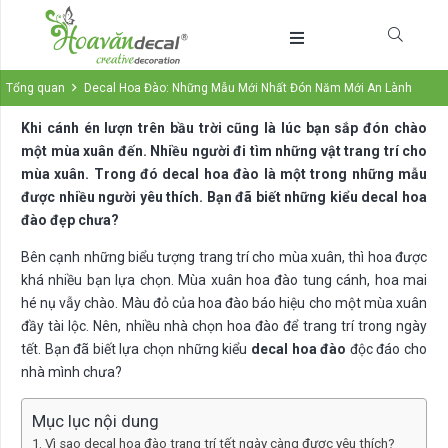
Tổng quan
Decal Hoa Đào: Những Mẫu Mới Nhất Đón Năm Mới An Lành
Khi cánh én lượn trên bầu trời cũng là lúc bạn sắp đón chào
một mùa xuân đến. Nhiều người đi tìm những vật trang trí cho
mùa xuân. Trong đó decal hoa đào là một trong những mẫu
được nhiều người yêu thích. Bạn đã biết những kiểu decal hoa
đào đẹp chưa?
Bên cạnh những biểu tượng trang trí cho mùa xuân, thì hoa được
khá nhiều bạn lựa chọn. Mùa xuân hoa đào tung cánh, hoa mai
hé nụ vẫy chào. Màu đỏ của hoa đào báo hiệu cho một mùa xuân
đầy tài lộc. Nên, nhiều nhà chọn hoa đào để trang trí trong ngày
tết. Bạn đã biết lựa chọn những kiểu
decal hoa đào
độc đáo cho
nhà mình chưa?
Mục lục nội dung
Vì sao decal hoa đào trang trí tết ngày càng được yêu thích?