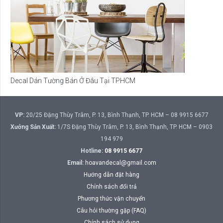
Decal Dán Tường Bán Ở Đâu Tại TPHCM
VP:
20/25 Đặng Thùy Trâm, P. 13, Bình Thạnh, TP. HCM – 08 9915 6677
Xưởng Sản Xuất:
1/7S Đặng Thùy Trâm, P. 13, Bình Thạnh, TP. HCM – 0903
194 979
Hotline:
08 9915 6677
Email:
hoavandecal@gmail.com
Hướng dẫn đặt hàng
Chính sách đổi trả
Phương thức vận chuyển
Câu hỏi thường gặp (FAQ)
Chính sách sử dụng