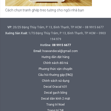
Cách chọn tranh ghép treo tường cho ngôi nhà bạn
VP:
20/25 Đặng Thùy Trâm, P. 13, Bình Thạnh, TP. HCM – 08 9915 6677
Xưởng Sản Xuất:
1/7S Đặng Thùy Trâm, P. 13, Bình Thạnh, TP. HCM – 0903
194 979
Hotline:
08 9915 6677
Email:
hoavandecal@gmail.com
Hướng dẫn đặt hàng
Chính sách đổi trả
Phương thức vận chuyển
Câu hỏi thường gặp (FAQ)
Chính sách sử dụng
Decal Oracal 631
Decal gạch bông
Decal dán kính 2 mặt
Trang trí Noel
Trang trí Tết