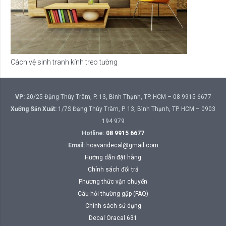
VP:
20/25 Đặng Thùy Trâm, P. 13, Bình Thạnh, TP. HCM – 08 9915 6677
Xưởng Sản Xuất:
1/7S Đặng Thùy Trâm, P. 13, Bình Thạnh, TP. HCM – 0903
194 979
Hotline:
08 9915 6677
Email:
hoavandecal@gmail.com
Hướng dẫn đặt hàng
Chính sách đổi trả
Phương thức vận chuyển
Câu hỏi thường gặp (FAQ)
Chính sách sử dụng
Decal Oracal 631
Decal gạch bông
Decal dán kính 2 mặt
Trang trí Noel
Trang trí Tết