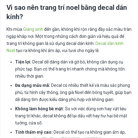
Vì sao nên trang trí noel bằng decal dán
kính?
Khi mùa
Giáng sinh
đến gần, không khí rộn ràng đầy sắc màu tràn
ngập khắp nơi. Một trong những cách đơn giản và hiệu quả để
trang trí không gian là sử dụng decal dán kính.
Decal dán kính
Noel
tạo ra không khí ấm áp, vui tươi cho ngày lễ.
Tiện lợi:
Decal dễ dàng dán và gỡ bỏ, không cần dụng cụ
phức tạp. Bạn có thể trang trí nhanh chóng mà không tốn
nhiều thời gian.
Đa dạng mẫu mã:
Decal có nhiều thiết kế và màu sắc phong
phú, từ hình cây thông, ông già Noel đến bông tuyết, giúp bạn
dễ dàng tìm được kiểu dáng phù hợp với không gian.
Không làm hỏng bề mặt:
So với việc dùng sơn hay vật liệu
trang trí khác, decal không để lại dấu vết hay hư hại bề mặt
tường, cửa sổ.
Tính thẩm mỹ cao:
Decal có thể tạo ra không gian ấm áp,