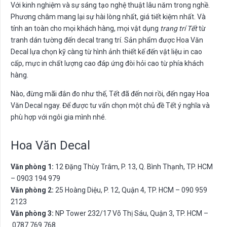
Với kinh nghiệm và sự sáng tạo nghệ thuật lâu năm trong nghề.
Phương châm mang lại sự hài lòng nhất, giá tiết kiệm nhất. Và
tính an toàn cho mọi khách hàng, mọi vật dụng
trang trí Tết
từ
tranh dán tường đến decal trang trí. Sản phẩm được Hoa Văn
Decal lựa chọn kỹ càng từ hình ảnh thiết kế đến vật liệu in cao
cấp, mực in chất lượng cao đáp ứng đòi hỏi cao từ phía khách
hàng.
Nào, đừng mãi đắn đo như thế, Tết đã đến nơi rồi, đến ngay Hoa
Văn Decal ngay. Để được tư vấn chọn một chủ đề Tết ý nghĩa và
phù hợp với ngôi gia mình nhé.
Hoa Văn Decal
Văn phòng 1:
12 Đặng Thùy Trâm, P. 13, Q. Bình Thạnh, TP. HCM
– 0903 194 979
Văn phòng 2:
25 Hoàng Diệu, P. 12, Quận 4, TP. HCM – 090 959
2123
Văn phòng 3:
NP Tower 232/17 Võ Thị Sáu, Quận 3, TP. HCM –
0787 769 768