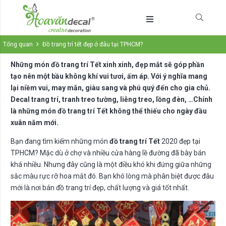
Tổng quan
Đồ trang trí tết đẹp ở đâu tại TPHCM?
Những món đồ trang trí Tết xinh xinh, đẹp mắt sẽ góp phần
tạo nên một bầu không khí vui tươi, ấm áp. Với ý nghĩa mang
lại niềm vui, may mắn, giàu sang và phú quý đến cho gia chủ.
Decal trang trí, tranh treo tường, liễng treo, lồng đèn, …Chính
là những món đồ trang trí Tết không thể thiếu cho ngày đầu
xuân năm mới.
Bạn đang tìm kiếm những món
đồ trang trí Tết
2020 đẹp tại
TPHCM? Mặc dù ở chợ và nhiều cửa hàng lề đường đã bày bán
khá nhiều. Nhưng đây cũng là một điều khó khi đứng giữa những
sắc màu rực rỡ hoa mắt đó. Bạn khó lòng mà phân biệt được đâu
mới là nơi bán đồ trang trí đẹp, chất lượng và giá tốt nhất.