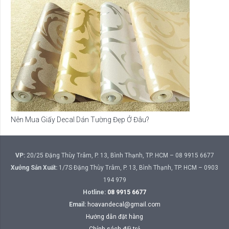
Nên Mua Giấy Decal Dán Tường Đẹp Ở Đâu?
VP:
20/25 Đặng Thùy Trâm, P. 13, Bình Thạnh, TP. HCM – 08 9915 6677
Xưởng Sản Xuất:
1/7S Đặng Thùy Trâm, P. 13, Bình Thạnh, TP. HCM – 0903
194 979
Hotline:
08 9915 6677
Email:
hoavandecal@gmail.com
Hướng dẫn đặt hàng
Chính sách đổi trả