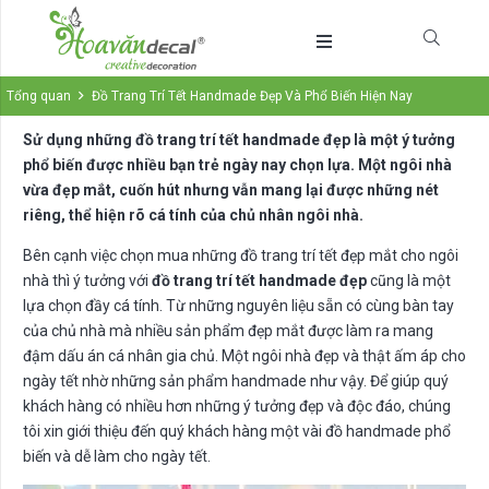
Tổng quan
Đồ Trang Trí Tết Handmade Đẹp Và Phổ Biến Hiện Nay
Sử dụng những đồ trang trí tết handmade đẹp là một ý tưởng
phổ biến được nhiều bạn trẻ ngày nay chọn lựa. Một ngôi nhà
vừa đẹp mắt, cuốn hút nhưng vẫn mang lại được những nét
riêng, thể hiện rõ cá tính của chủ nhân ngôi nhà.
Bên cạnh việc chọn mua những đồ trang trí tết đẹp mắt cho ngôi
nhà thì ý tưởng với
đồ trang trí tết handmade đẹp
cũng là một
lựa chọn đầy cá tính. Từ những nguyên liệu sẵn có cùng bàn tay
của chủ nhà mà nhiều sản phẩm đẹp mắt được làm ra mang
đậm dấu án cá nhân gia chủ. Một ngôi nhà đẹp và thật ấm áp cho
ngày tết nhờ những sản phẩm handmade như vậy. Để giúp quý
khách hàng có nhiều hơn những ý tưởng đẹp và độc đáo, chúng
tôi xin giới thiệu đến quý khách hàng một vài đồ handmade phổ
biến và dễ làm cho ngày tết.