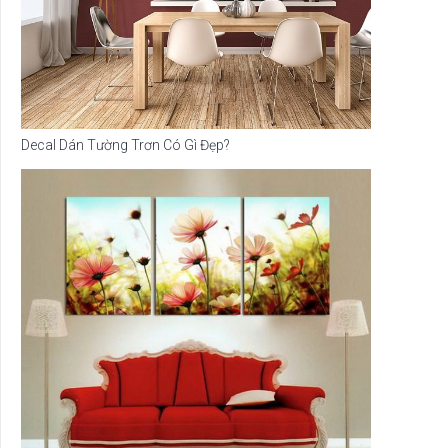
Decal Dán Tường Trơn Có Gì Đẹp?