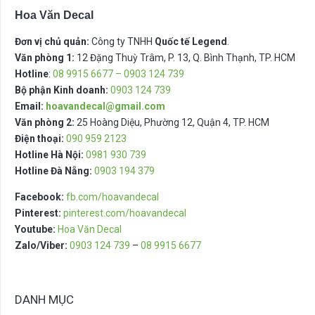
Hoa Văn Decal
Đơn vị chủ quản:
Công ty TNHH
Quốc tế Legend
.
Văn phòng 1:
12 Đặng Thuỳ Trâm, P. 13, Q. Bình Thạnh, TP. HCM
Hotline
:
08 9915 6677 – 0903 124 739
Bộ phận Kinh doanh:
0903 124 739
Email:
hoavandecal@gmail.com
Văn phòng 2:
25 Hoàng Diệu, Phường 12, Quận 4, TP. HCM
Điện thoại:
090 959 2123
Hotline Hà Nội:
0981 930 739
Hotline Đà Nẵng:
0903 194 379
Facebook:
fb.com/hoavandecal
Pinterest:
pinterest.com/hoavandecal
Youtube:
Hoa Văn Decal
Zalo/Viber:
0903 124 739
–
08 9915 6677
DANH MỤC