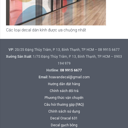
Các loại decal dán kính được ưa chuộng nhất
VP:
20/25 Đặng Thùy Trâm, P. 13, Bình Thạnh, TP. HCM – 08 9915 6677
Xưởng Sản Xuất:
1/7S Đặng Thùy Trâm, P. 13, Bình Thạnh, TP. HCM – 0903
194 979
Hotline:
08 9915 6677
Email:
hoavandecal@gmail.com
Hướng dẫn đặt hàng
Chính sách đổi trả
Phương thức vận chuyển
Câu hỏi thường gặp (FAQ)
Chính sách sử dụng
Decal Oracal 631
Decal gạch bông