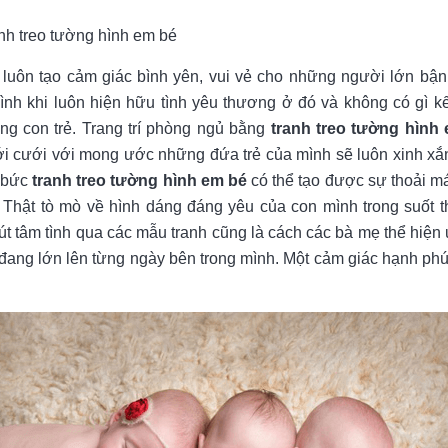
nh treo tường hình em bé
 luôn tạo cảm giác bình yên, vui vẻ cho những người lớn bận
đình khi luôn hiện hữu tình yêu thương ở đó và không có gì kết
ng con trẻ. Trang trí phòng ngủ bằng
tranh treo tường hình
i cưới với mong ước những đứa trẻ của mình sẽ luôn xinh xắ
c bức
tranh treo tường hình em bé
có thể tạo được sự thoải má
ì. Thật tò mò về hình dáng đáng yêu của con mình trong suốt 
hút tâm tình qua các mẫu tranh cũng là cách các bà mẹ thể hiệ
 đang lớn lên từng ngày bên trong mình. Một cảm giác hạnh phú