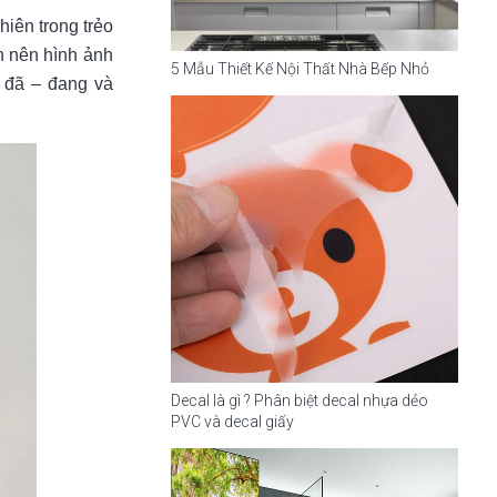
hiên trong trẻo
nh nên hình ảnh
5 Mẫu Thiết Kế Nội Thất Nhà Bếp Nhỏ
 đã – đang và
Decal là gì ? Phân biệt decal nhựa dẻo
PVC và decal giấy