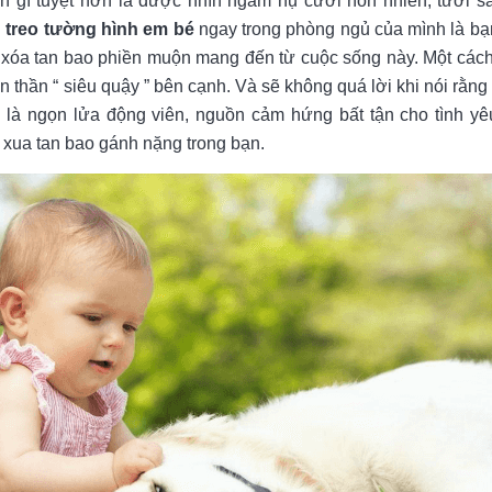
 gì tuyệt hơn là được nhìn ngắm nụ cười hồn nhiên, tươi sá
h treo tường hình em bé
ngay trong phòng ngủ của mình là b
 xóa tan bao phiền muộn mang đến từ cuộc sống này. Một các
n thần “ siêu quậy ” bên cạnh. Và sẽ không quá lời khi nói rằn
é
là ngọn lửa động viên, nguồn cảm hứng bất tận cho tình yê
 xua tan bao gánh nặng trong bạn.