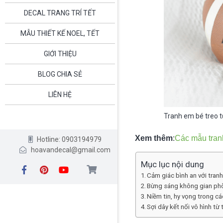
DECAL TRANG TRÍ TẾT
MẪU THIẾT KẾ NOEL, TẾT
GIỚI THIỆU
BLOG CHIA SẺ
LIÊN HỆ
Tranh em bé treo 
Xem thêm
:
Các mẫu tran
Hotline: 0903194979
hoavandecal@gmail.com
Mục lục nội dung
Cảm giác bình an với tran
Bừng sáng không gian phò
Niềm tin, hy vọng trong c
Sợi dây kết nối vô hình từ