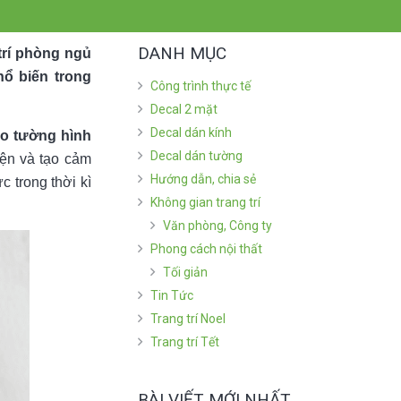
DANH MỤC
 trí phòng ngủ
hổ biến trong
Công trình thực tế
Decal 2 mặt
Decal dán kính
eo tường hình
Decal dán tường
yện và tạo cảm
Hướng dẫn, chia sẻ
c trong thời kì
Không gian trang trí
Văn phòng, Công ty
Phong cách nội thất
Tối giản
Tin Tức
Trang trí Noel
Trang trí Tết
BÀI VIẾT MỚI NHẤT