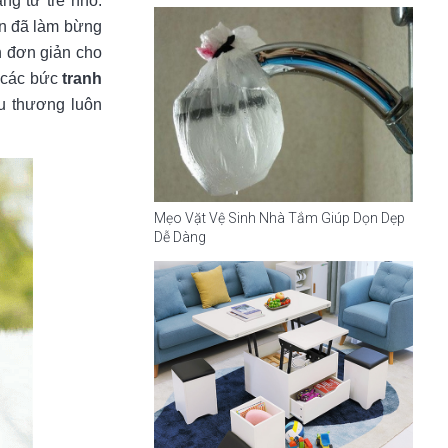
ng từ trẻ nhỏ.
ạn đã làm bừng
h đơn giản cho
g các bức
tranh
u thương luôn
Mẹo Vặt Vệ Sinh Nhà Tắm Giúp Dọn Dẹp
Dễ Dàng