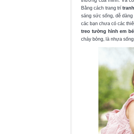
thương của mình. Và còn
Bằng cách trang trí
tran
sáng sức sống, dễ dàng
các bạn chưa có các thiê
treo tường hình em b
cháy bỏng, là nhựa sống