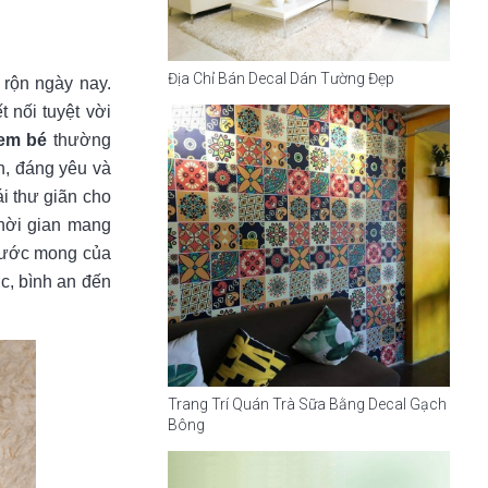
Địa Chỉ Bán Decal Dán Tường Đẹp
 rộn ngày nay.
 nối tuyệt vời
 em bé
thường
n, đáng yêu và
i thư giãn cho
thời gian mang
n ước mong của
c, bình an đến
Trang Trí Quán Trà Sữa Bằng Decal Gạch
Bông