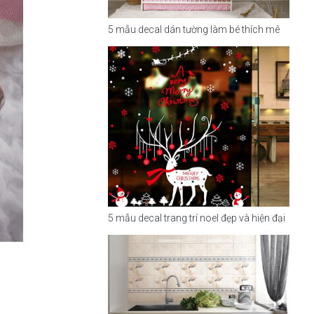
5 mẫu decal dán tường làm bé thích mê
5 mẫu decal trang trí noel đẹp và hiện đại