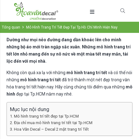
Tổng quan
Mô Hình Trang Trí Tết Đẹp Tại Tp.Hồ Chí Minh Hiện Nay
Dường như mọi nẻo đường đang dần khoác lên cho mình
những bộ áo mới tràn ngập sắc xuân. Những mô hình trang trí
tết lớn nhỏ mang đến sự nô nức về một mùa tết may mắn, tài
lộc đến với mọi nhà.
Không còn quá xa lạ với những
mô hình trang trí tết
và có thể nói
những
mô hình trang trí tết
đã trở thành một nét đẹp trong văn
hóa trang trí tết hiện nay. Hãy cùng chúng tôi điểm qua những
mô
hình
đẹp tại Tp.HCM năm nay nhé.
Mục lục nội dung
Mô hình trang trí tết đẹp tại Tp.HCM
Địa chỉ mua mô hình trang trí tết tại Tp.HCM
Hoa Văn Decal – Decal 2 mặt trang trí Tết