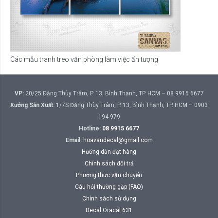
Các mẫu tranh treo văn phòng làm việc ấn tượng
VP:
20/25 Đặng Thùy Trâm, P. 13, Bình Thạnh, TP. HCM – 08 9915 6677
Xưởng Sản Xuất:
1/7S Đặng Thùy Trâm, P. 13, Bình Thạnh, TP. HCM – 0903
194 979
Hotline:
08 9915 6677
Email:
hoavandecal@gmail.com
Hướng dẫn đặt hàng
Chính sách đổi trả
Phương thức vận chuyển
Câu hỏi thường gặp (FAQ)
Chính sách sử dụng
Decal Oracal 631