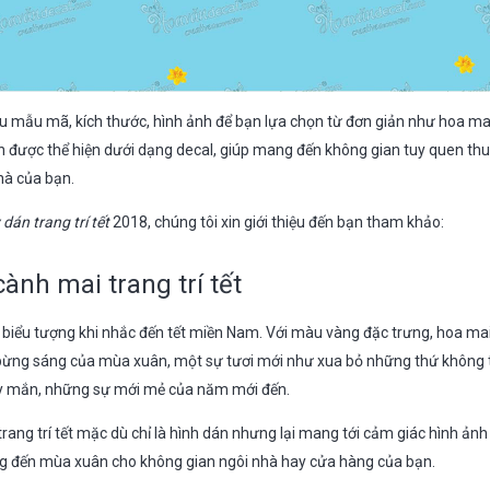
hiều mẫu mã, kích thước, hình ảnh để bạn lựa chọn từ đơn giản như hoa ma
n được thể hiện dưới dạng decal, giúp mang đến không gian tuy quen th
hà của bạn.
 dán trang trí tết
2018, chúng tôi xin giới thiệu đến bạn tham khảo:
ành mai trang trí tết
 biểu tượng khi nhắc đến tết miền Nam. Với màu vàng đặc trưng, hoa m
bừng sáng của mùa xuân, một sự tươi mới như xua bỏ những thứ không 
y mắn, những sự mới mẻ của năm mới đến.
 trang trí tết mặc dù chỉ là hình dán nhưng lại mang tới cảm giác hình ả
g đến mùa xuân cho không gian ngôi nhà hay cửa hàng của bạn.