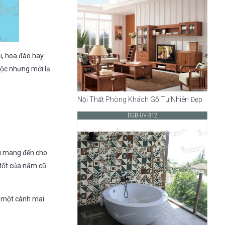
i, hoa đào hay
uộc nhưng mới lạ
Nội Thất Phòng Khách Gỗ Tự Nhiên Đẹp
ai mang đến cho
tốt của năm cũ
nh một cành mai