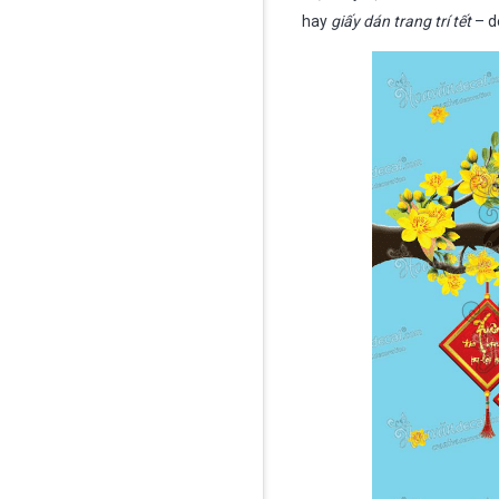
hay
giấy dán trang trí tết
– de