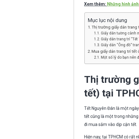
Xem thêm:
Những hình ảnh 
Mục lục nội dung
Thị trường giấy dán trang t
Giấy dán tường cành ma
Giấy dán trang trí “Tết 
Giấy dán “Ông đồ” trang
Mua giấy dán trang trí tế
Một số lý do bạn nên đ
Thị trường gi
tết) tại TP
Tết Nguyên Đán là một ngày l
tết cũng là một trong nhữn
đi mua sắm vào dịp cận tết.
Hiện nay, tại TPHCM có rất nh