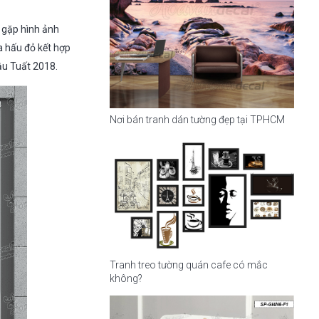
t gặp hình ảnh
a hấu đỏ kết hợp
ậu Tuất 2018.
Nơi bán tranh dán tường đẹp tại TPHCM
Tranh treo tường quán cafe có mắc
không?