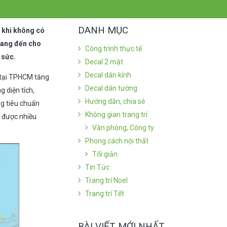
DANH MỤC
i khi không có
 mang đến cho
Công trình thực tế
 sức.
Decal 2 mặt
Decal dán kính
n tại TPHCM tăng
Decal dán tường
 diện tích,
Hướng dẫn, chia sẻ
ng tiêu chuẩn
Không gian trang trí
t được nhiều
Văn phòng, Công ty
Phong cách nội thất
Tối giản
Tin Tức
Trang trí Noel
Trang trí Tết
BÀI VIẾT MỚI NHẤT