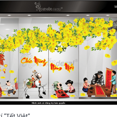
í “Tết Việt”