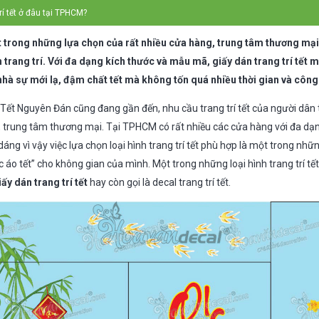
rí tết ở đâu tại TPHCM?
một trong những lựa chọn của rất nhiều cửa hàng, trung tâm thương mạ
 trang trí. Với đa dạng kích thước và mẫu mã, giấy dán trang trí tết
hà sự mới lạ, đậm chất tết mà không tốn quá nhiều thời gian và công
 Tết Nguyên Đán cũng đang gần đến, nhu cầu trang trí tết của người dâ
 trung tâm thương mại. Tại TPHCM có rất nhiều các cửa hàng với đa dạng
áng vì vậy việc lựa chọn loại hình trang trí tết phù hợp là một trong nhữ
c áo tết” cho không gian của mình. Một trong những loại hình trang trí tế
iấy dán trang trí tết
hay còn gọi là decal trang trí tết.