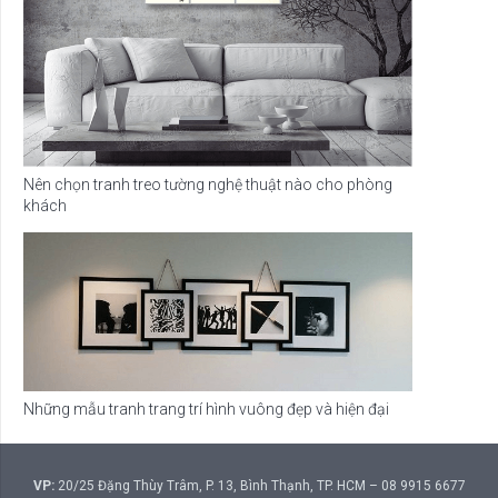
Nên chọn tranh treo tường nghệ thuật nào cho phòng
khách
Những mẫu tranh trang trí hình vuông đẹp và hiện đại
VP:
20/25 Đặng Thùy Trâm, P. 13, Bình Thạnh, TP. HCM – 08 9915 6677