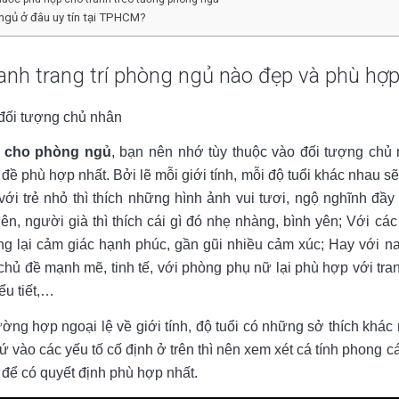
 ngủ ở đâu uy tín tại TPHCM?
nh trang trí phòng ngủ nào đẹp và phù hợp
đối tượng chủ nhân
rí cho phòng ngủ
, bạn nên nhớ tùy thuộc vào đối tượng chủ
đề phù hợp nhất. Bởi lẽ mỗi giới tính, mỗi độ tuổi khác nhau sẽ
ới trẻ nhỏ thì thích những hình ảnh vui tươi, ngộ nghĩnh đầy
ên, người già thì thích cái gì đó nhẹ nhàng, bình yên; Với cá
ang lại cảm giác hạnh phúc, gần gũi nhiều cảm xúc; Hay với na
chủ đề mạnh mẽ, tinh tế, với phòng phụ nữ lại phù hợp với tra
ểu tiết,…
ường hợp ngoại lệ về giới tính, độ tuổi có những sở thích khác
ứ vào các yếu tố cố định ở trên thì nên xem xét cá tính phong c
để có quyết định phù hợp nhất.