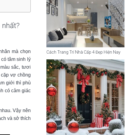
 nhất?
 nhân mà chọn
Cách Trang Trí Nhà Cấp 4 Đẹp Hiện Nay
 có tâm sinh lý
 màu sắc, tươi
c cặp vợ chồng
m giới thì phù
nh có cảm giác
 nhau. Vậy nên
ách và sở thích