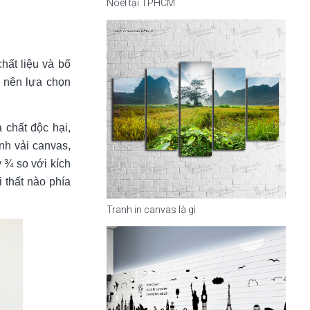
Noel tại TPHCM
chất liệu và bố
n nên lựa chọn
 chất độc hại,
nh vải canvas,
y ¾ so với kích
 thất nào phía
Tranh in canvas là gì