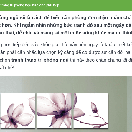
trang trí phòng ngủ nào cho phù hợp
phòng ngủ sẽ là cách để biến căn phòng đơn điệu nhàm chá
t hơn. Khi ngắm nhìn những bức tranh đó sau một ngày dà
thư thái, dễ chịu và mang lại một cuộc sống khỏe mạnh, thị
trực tiếp đến sức khỏe gia chủ, vậy nên ngay từ khâu thiết k
 cần phải cân nhắc lựa chọn kỹ càng để có được sự cân đối hài
h chọn
tranh trang trí phòng ngủ
thì hãy theo chân chúng tôi đ
ất nhé!