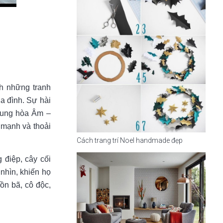
nh những tranh
a đình. Sự hài
rung hòa Âm –
e mạnh và thoải
Cách trang trí Noel handmade đẹp
 điệp, cây cối
nhìn, khiến họ
ồn bã, cô độc,