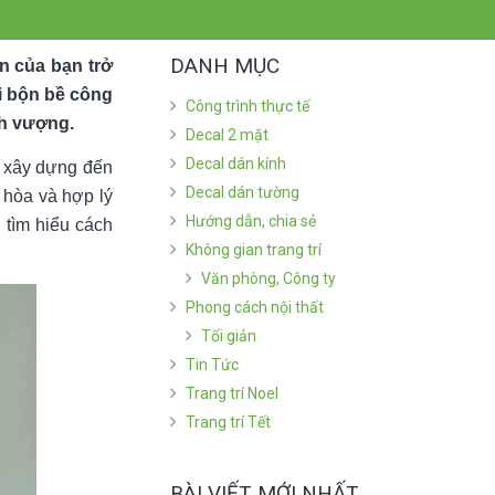
DANH MỤC
n của bạn trở
i bộn bề công
Công trình thực tế
nh vượng.
Decal 2 mặt
Decal dán kính
ế xây dựng đến
Decal dán tường
 hòa và hợp lý
Hướng dẫn, chia sẻ
i tìm hiểu cách
Không gian trang trí
Văn phòng, Công ty
Phong cách nội thất
Tối giản
Tin Tức
Trang trí Noel
Trang trí Tết
BÀI VIẾT MỚI NHẤT