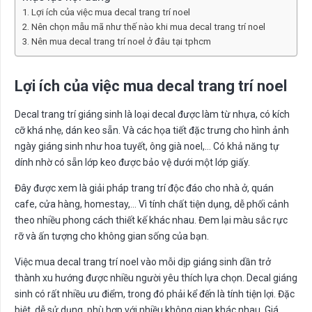
Lợi ích của việc mua decal trang trí noel
Nên chọn mẫu mã như thế nào khi mua decal trang trí noel
Nên mua decal trang trí noel ở đâu tại tphcm
Lợi ích của việc mua decal trang trí noel
Decal trang trí giáng sinh là loại decal được làm từ nhựa, có kích
cỡ khá nhẹ, dán keo sẵn. Và các họa tiết đặc trưng cho hình ảnh
ngày giáng sinh như hoa tuyết, ông già noel,… Có khả năng tự
dính nhờ có sẵn lớp keo được bảo vệ dưới một lớp giấy.
Đây được xem là giải pháp trang trí độc đáo cho nhà ở, quán
cafe, cửa hàng, homestay,… Vì tính chất tiện dụng, dễ phối cảnh
theo nhiều phong cách thiết kế khác nhau. Đem lại màu sắc rực
rỡ và ấn tượng cho không gian sống của bạn.
Việc mua decal trang trí noel vào mỗi dịp giáng sinh dần trở
thành xu hướng được nhiều người yêu thích lựa chọn. Decal giáng
sinh có rất nhiều ưu điểm, trong đó phải kể đến là tính tiện lợi. Đặc
biệt, dễ sử dụng, phù hợp với nhiều không gian khác nhau. Giá