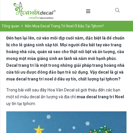
Tổng quan
Nên Mua Decal Trang Trí Noel Ở Đâu Tại Tphcm?
Đến hẹn lại lên, cứ vào mỗi dịp cuối năm, đặc biệt là để chuẩn
bị cho lễ giáng sinh sắp tới. Mọi người đều bắt tay vào trang
hoàng nhà cửa, quán xá sao cho thật nổi bật và ấn tượng, cầu
mong một mùa giáng sinh an lành và năm mới hạnh phúc.
Decal trang trí là một trong những giải pháp trang hoàng nhà
cửa tối ưu được đông đảo bạn trẻ sử dụng. Vậy decal là gì và
mua decal trang trí noel ở đâu uy tín, chất lượng tại tphcm?
Trong bài viết sau đây Hoa Văn Decal sẽ giới thiệu đến các bạn
một số mẫu decal ấn tượng và địa chỉ
mua decal trang trí Noel
uy tín tại tphcm.