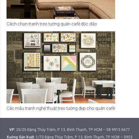
Cách chọn tranh treo tường quán café độc đáo
Các mẫu tranh nghệ thuật treo tường đẹp cho quán café
VP:
20/25 Đặng Thùy Trâm, P. 13, Bình Thạnh, TP. HCM – 08 9915 6677
Xưởng Sản Xuất:
1/7S Đặng Thùy Trâm, P. 13, Bình Thạnh, TP. HCM – 0903