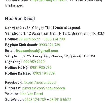
trí nhà noel.
Hoa Văn Decal
Đơn vị chủ quản:
Công ty TNHH
Quốc tế Legend
.
Văn phòng 1:
12 Đặng Thuỳ Trâm, P. 13, Q. Bình Thạnh, TP. HCM
Hotline
:
08 9915 6677 – 0903 124 739
Bộ phận Kinh doanh:
0903 124 739
Email:
hoavandecal@gmail.com
Văn phòng 2:
25 Hoàng Diệu, Phường 12, Quận 4, TP. HCM
Điện thoại:
090 959 2123
Hotline Hà Nội:
0981 930 739
Hotline Đà Nẵng:
0903 194 379
Facebook:
fb.com/hoavandecal
Pinterest:
pinterest.com/hoavandecal
Youtube:
Hoa Văn Decal
Zalo/Viber:
0903 124 739
–
08 9915 6677