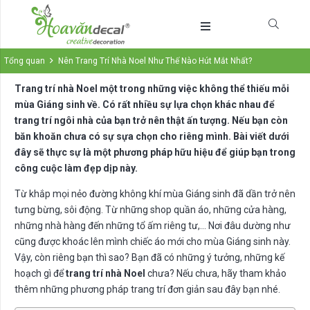
Tổng quan
Nên Trang Trí Nhà Noel Như Thế Nào Hút Mắt Nhất?
Trang trí nhà Noel một trong những việc không thể thiếu mỗi
mùa Giáng sinh về. Có rất nhiều sự lựa chọn khác nhau để
trang trí ngôi nhà của bạn trở nên thật ấn tượng. Nếu bạn còn
băn khoăn chưa có sự sựa chọn cho riêng mình. Bài viết dưới
đây sẽ thực sự là một phương pháp hữu hiệu để giúp bạn trong
công cuộc làm đẹp dịp này.
Từ khắp mọi nẻo đường không khí mùa Giáng sinh đã dần trở nên
tưng bừng, sôi động. Từ những shop quần áo, những cửa hàng,
những nhà hàng đến những tổ ấm riêng tư,… Nơi đâu dường như
cũng được khoác lên mình chiếc áo mới cho mùa Giáng sinh này.
Vậy, còn riêng bạn thì sao? Bạn đã có những ý tưởng, những kế
hoạch gì để
trang trí nhà Noel
chưa? Nếu chưa, hãy tham khảo
thêm những phương pháp trang trí đơn giản sau đây bạn nhé.