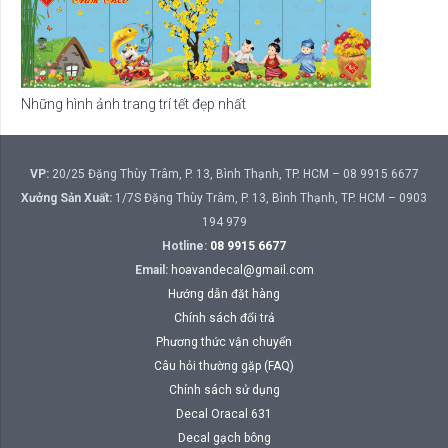
Những hình ảnh trang trí tết đẹp nhất
VP:
20/25 Đặng Thùy Trâm, P. 13, Bình Thạnh, TP. HCM – 08 9915 6677
Xưởng Sản Xuất:
1/7S Đặng Thùy Trâm, P. 13, Bình Thạnh, TP. HCM – 0903
194 979
Hotline:
08 9915 6677
Email:
hoavandecal@gmail.com
Hướng dẫn đặt hàng
Chính sách đổi trả
Phương thức vận chuyển
Câu hỏi thường gặp (FAQ)
Chính sách sử dụng
Decal Oracal 631
Decal gạch bông