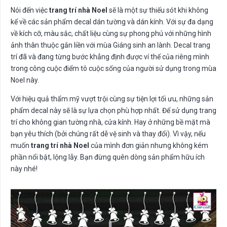
Nói đến việc
trang trí nhà Noel
sẽ là một sự thiếu sót khi không
kể về các sản phẩm decal dán tường và dán kính. Với sự đa dạng
về kích cỡ, màu sắc, chất liệu cùng sự phong phú với những hình
ảnh thân thuộc gắn liền với mùa Giáng sinh an lành. Decal trang
trí đã và đang từng bước khẳng định được ví thế của riêng mình
trong công cuộc điểm tô cuộc sống của người sử dụng trong mùa
Noel này.
Với hiệu quả thẩm mỹ vượt trội cùng sự tiện lợi tối ưu, những sản
phẩm decal này sẽ là sự lựa chọn phù hợp nhất. Để sử dụng trang
trí cho không gian tường nhà, cửa kính. Hay ở những bề mặt mà
bạn yêu thích (bởi chúng rất dễ vệ sinh và thay đổi). Vì vậy, nếu
muốn
trang trí nhà Noel
của mình đơn giản nhưng không kém
phần nổi bật, lộng lẫy. Bạn đừng quên dòng sản phẩm hữu ích
này nhé!