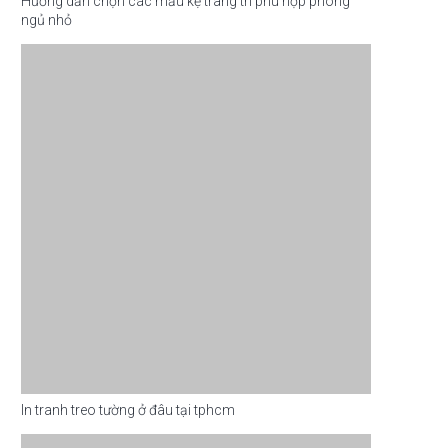
Hướng dẫn chọn các mẫu kệ trang trí phù hợp phòng
ngủ nhỏ
In tranh treo tường ở đâu tại tphcm