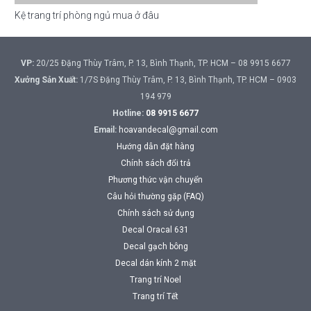
Kệ trang trí phòng ngủ mua ở đâu
VP:
20/25 Đặng Thùy Trâm, P. 13, Bình Thạnh, TP. HCM – 08 9915 6677
Xưởng Sản Xuất:
1/7S Đặng Thùy Trâm, P. 13, Bình Thạnh, TP. HCM – 0903
194 979
Hotline:
08 9915 6677
Email:
hoavandecal@gmail.com
Hướng dẫn đặt hàng
Chính sách đổi trả
Phương thức vận chuyển
Câu hỏi thường gặp (FAQ)
Chính sách sử dụng
Decal Oracal 631
Decal gạch bông
Decal dán kính 2 mặt
Trang trí Noel
Trang trí Tết