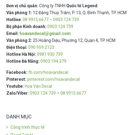
Đơn vị chủ quản:
Công ty TNHH
Quốc tế Legend
.
Văn phòng 1:
12 Đặng Thuỳ Trâm, P. 13, Q. Bình Thạnh, TP. HCM
Hotline
:
08 9915 6677 – 0903 124 739
Bộ phận Kinh doanh:
0903 124 739
Email:
hoavandecal@gmail.com
Văn phòng 2:
25 Hoàng Diệu, Phường 12, Quận 4, TP. HCM
Điện thoại:
090 959 2123
Hotline Hà Nội:
0981 930 739
Hotline Đà Nẵng:
0903 194 379
Facebook:
fb.com/hoavandecal
Pinterest:
pinterest.com/hoavandecal
Youtube:
Hoa Văn Decal
Zalo/Viber:
0903 124 739
–
08 9915 6677
DANH MỤC
Công trình thực tế
Decal 2 mặt