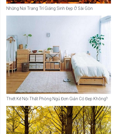
Những Nơi Trang Trí Giáng Sinh Đẹp Ở Sài Gòn
Thiết Kế Nội Thất Phòng Ngủ Đơn Giản Có Đẹp Không?