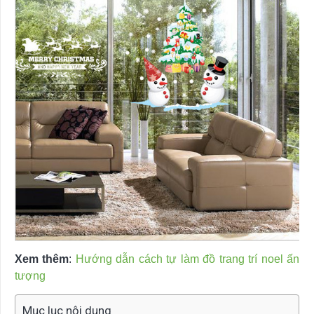
Xem thêm
:
Hướng dẫn cách tự làm đồ trang trí noel ấn
tượng
Mục lục nội dung