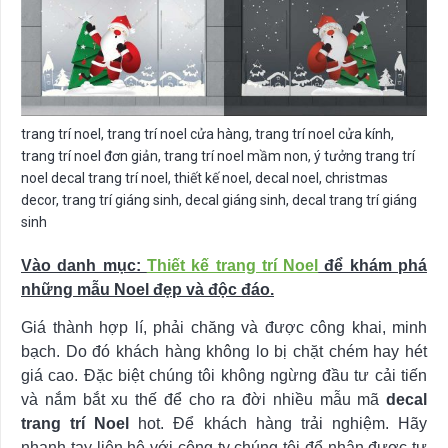
trang trí noel, trang trí noel cửa hàng, trang trí noel cửa kính,
trang trí noel đơn giản, trang trí noel mầm non, ý tưởng trang trí
noel decal trang trí noel, thiết kế noel, decal noel, christmas
decor, trang trí giáng sinh, decal giáng sinh, decal trang trí giáng
sinh
Vào danh mục:
Thiết kế trang trí Noel
để khám phá
những mẫu Noel đẹp và độc đáo.
Giá thành hợp lí, phải chăng và được công khai, minh
bạch. Do đó khách hàng không lo bị chặt chém hay hét
giá cao. Đặc biệt chúng tôi không ngừng đầu tư cải tiến
và nắm bắt xu thế để cho ra đời nhiều mẫu mã
decal
trang trí Noel
hot. Để khách hàng trải nghiệm. Hãy
nhanh tay liên hệ với công ty chúng tôi để nhận được tư