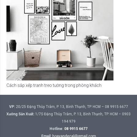
Cách sắp xếp tranh treo tường trong phòng khách
VP:
20/25 Đặng Thùy Trâm, P. 13, Bình Thạnh, TP. HCM – 08 9915 6677
Xưởng Sản Xuất:
1/7S Đặng Thùy Trâm, P. 13, Bình Thạnh, TP. HCM – 0903
194 979
Hotline:
08 9915 6677
Email:
hoavandecal@gmail.com