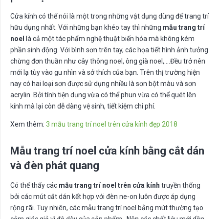
Cửa kính có thể nói là một trong những vật dụng dùng để trang trí
hữu dụng nhất. Với những bạn khéo tay thì những
mẫu trang trí
noel
là cả một tác phẩm nghệ thuật biến hóa mà không kém
phần sinh động. Với bình sơn trên tay, các họa tiết hình ảnh tưởng
chừng đơn thuần như cây thông noel, ông già noel,….Đều trở nên
mới lạ tùy vào gu nhìn và sở thích của bạn. Trên thị trường hiện
nay có hai loại sơn được sử dụng nhiều là sơn bột màu và sơn
acrylin. Bởi tính tiện dụng vừa có thể phun vừa có thể quét lên
kính mà lại còn dễ dàng vệ sinh, tiết kiệm chi phí.
Xem thêm:
3 mẫu trang trí noel trên cửa kính đẹp 2018
Mẫu trang trí noel cửa kính bằng cắt dán
và đèn phát quang
Có thể thấy các
mẫu trang trí noel trên cửa kính
truyền thống
bởi các mút cắt dán kết hợp với đèn ne-on luôn được áp dụng
rộng rãi. Tuy nhiên, các mẫu trang trí noel bằng mút thường tạo
cảm giác giả vì độ dày của sản phẩm . Nên các chất liệu mới dần