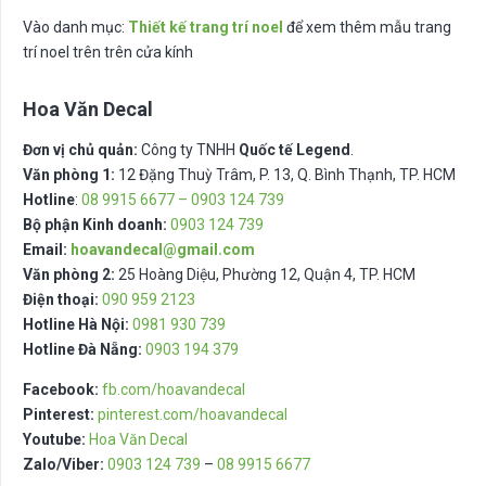
Vào danh mục:
Thiết kế trang trí noel
để xem thêm mẫu trang
trí noel trên trên cửa kính
Hoa Văn Decal
Đơn vị chủ quản:
Công ty TNHH
Quốc tế Legend
.
Văn phòng 1:
12 Đặng Thuỳ Trâm, P. 13, Q. Bình Thạnh, TP. HCM
Hotline
:
08 9915 6677 – 0903 124 739
Bộ phận Kinh doanh:
0903 124 739
Email:
hoavandecal@gmail.com
Văn phòng 2:
25 Hoàng Diệu, Phường 12, Quận 4, TP. HCM
Điện thoại:
090 959 2123
Hotline Hà Nội:
0981 930 739
Hotline Đà Nẵng:
0903 194 379
Facebook:
fb.com/hoavandecal
Pinterest:
pinterest.com/hoavandecal
Youtube:
Hoa Văn Decal
Zalo/Viber:
0903 124 739
–
08 9915 6677