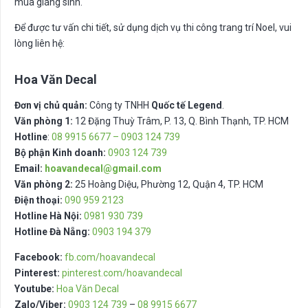
mùa giáng sinh.
Để được tư vấn chi tiết, sử dụng dịch vụ thi công trang trí Noel, vui
lòng liên hệ:
Hoa Văn Decal
Đơn vị chủ quản:
Công ty TNHH
Quốc tế Legend
.
Văn phòng 1:
12 Đặng Thuỳ Trâm, P. 13, Q. Bình Thạnh, TP. HCM
Hotline
:
08 9915 6677 – 0903 124 739
Bộ phận Kinh doanh:
0903 124 739
Email:
hoavandecal@gmail.com
Văn phòng 2:
25 Hoàng Diệu, Phường 12, Quận 4, TP. HCM
Điện thoại:
090 959 2123
Hotline Hà Nội:
0981 930 739
Hotline Đà Nẵng:
0903 194 379
Facebook:
fb.com/hoavandecal
Pinterest:
pinterest.com/hoavandecal
Youtube:
Hoa Văn Decal
Zalo/Viber:
0903 124 739
–
08 9915 6677