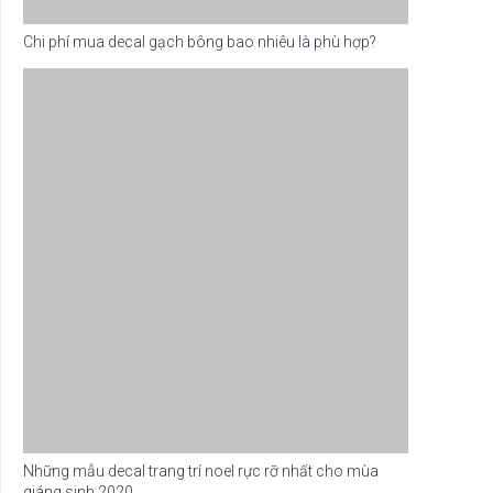
Chi phí mua decal gạch bông bao nhiêu là phù hợp?
Những mẫu decal trang trí noel rực rỡ nhất cho mùa
giáng sinh 2020