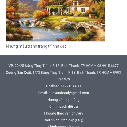
Những mẫu tranh trang trí nhà đẹp
VP:
20/25 Đặng Thùy Trâm, P. 13, Bình Thạnh, TP. HCM – 08 9915 6677
Xưởng Sản Xuất:
1/7S Đặng Thùy Trâm, P. 13, Bình Thạnh, TP. HCM – 0903
194 979
Hotline:
08 9915 6677
Email:
hoavandecal@gmail.com
Hướng dẫn đặt hàng
Chính sách đổi trả
Phương thức vận chuyển
Câu hỏi thường gặp (FAQ)