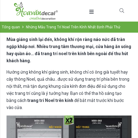
Tổng quan
Những Mẫu Trang Trí Noel Trên Kính Nhất Định Phải Thử
Mùa giáng sinh lại đến, không khí rộn ràng náo nức đã tràn
ngập khắp nơi. Nhiều trung tâm thương mại, cửa hàng ăn uống
hay quần áo… đã trang trí noel trên kính bên ngoài để thu hút
khách hàng.
Hưởng ứng không khí giáng sinh, không chỉ có ông già tuyết hay
cây thông Noel, quả châu…được sử dụng trang trí phía bên trong
nội thất, mà tận dụng khung cửa kính đơn điệu để sử dụng cho
việc trang trí cũng là ý tưởng hay. Bạn có thể tha hồ sáng tạo
bằng cách
trang trí Noel trên kính
để bắt mắt trước khi bước
vào cửa.