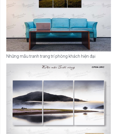
Những mẫu tranh trang trí phòng khách hiện đại