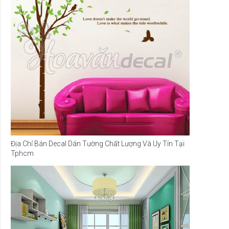
Địa Chỉ Bán Decal Dán Tường Chất Lượng Và Uy Tín Tại
Tphcm