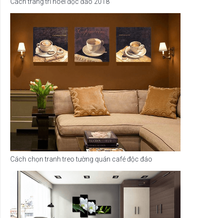
Cách trang trí noel độc đáo 2018
Cách chọn tranh treo tường quán café độc đáo