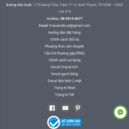
Xưởng Sản Xuất:
1/7S Đặng Thùy Trâm, P. 13, Bình Thạnh, TP. HCM – 0903
194 979
Hotline:
08 9915 6677
Email:
hoavandecal@gmail.com
Hướng dẫn đặt hàng
Chính sách đổi trả
Phương thức vận chuyển
Câu hỏi thường gặp (FAQ)
Chính sách sử dụng
Decal Oracal 631
Decal gạch bông
Decal dán kính 2 mặt
Trang trí Noel
Trang trí Tết