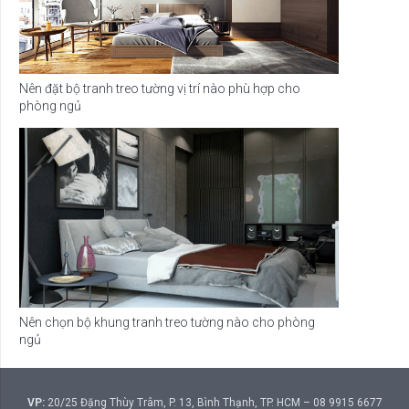
Nên đặt bộ tranh treo tường vị trí nào phù hợp cho
phòng ngủ
Nên chọn bộ khung tranh treo tường nào cho phòng
ngủ
VP:
20/25 Đặng Thùy Trâm, P. 13, Bình Thạnh, TP. HCM – 08 9915 6677