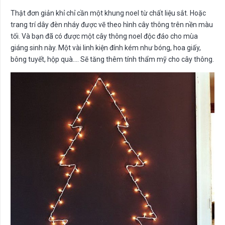
Thật đơn giản khỉ chỉ cần một khung noel từ chất liệu sắt. Hoặc
trang trí dây đèn nháy được vẽ theo hình cây thông trên nền màu
tối. Và bạn đã có được một cây thông noel độc đáo cho mùa
giáng sinh này. Một vài linh kiện đính kém như bóng, hoa giấy,
bông tuyết, hộp quà…. Sẽ tăng thêm tính thẩm mỹ cho cây thông.