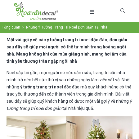
Tổng quan
Những Ý Tưởng Trang Trí Noel Đơn Giản Tại Nhà
Một vài gợi ý về các ý tưởng trang trí noel độc đáo, đơn giản
sau đây sẽ giúp mọi người có thể tự mình trang hoàng ngôi
nhà. Mang không khí của mùa giáng sinh, mang hơi ấm của
tình yêu thương tràn ngập ngôi nhà
Noel sắp tới gần, mọi người nô nức sắm sửa, trang trí căn nhà
mình trở nên hết sức thú vị sau những ngày làm việc vất vả. Nhờ
những
ý tưởng trang trí noel
độc đáo mà quý khách hàng có thể
trao yêu thương đến các thành viên trong gia đình mình. Bài viết
sau đây sẽ giúp quý khách hàng có được một vài gợi ý về những
ý
tưởng trang trí noel đơn giản
tại nhà hiệu quả.