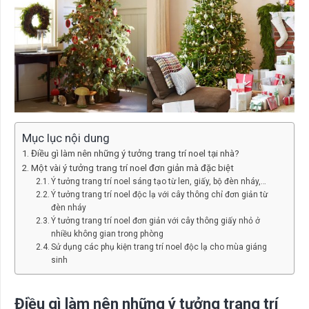
Mục lục nội dung
Điều gì làm nên những ý tưởng trang trí noel tại nhà?
Một vài ý tưởng trang trí noel đơn giản mà đặc biệt
Ý tưởng trang trí noel sáng tạo từ len, giấy, bộ đèn nháy,…
Ý tưởng trang trí noel độc lạ với cây thông chỉ đơn giản từ
đèn nháy
Ý tưởng trang trí noel đơn giản với cây thông giấy nhỏ ở
nhiều không gian trong phòng
Sử dụng các phụ kiện trang trí noel độc lạ cho mùa giáng
sinh
Điều gì làm nên những ý tưởng trang trí