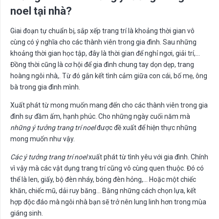
noel tại nhà?
Giai đoạn tự chuẩn bị, sắp xếp trang trí là khoảng thời gian vô
cùng có ý nghĩa cho các thành viên trong gia đình. Sau những
khoảng thời gian học tập, đây là thời gian để nghỉ ngơi, giải trí,…
Đồng thời cũng là cơ hội để gia đình chung tay dọn dẹp, trang
hoàng ngôi nhà,. Từ đó gắn kết tình cảm giữa con cái, bố mẹ, ông
bà trong gia đình mình.
Xuất phát từ mong muốn mang đến cho các thành viên trong gia
đình sự đầm ấm, hạnh phúc. Cho những ngày cuối năm mà
những ý tưởng trang trí noel
được đề xuất để hiện thực những
mong muốn như vậy.
Các ý tưởng trang trí noel
xuất phát từ tình yêu với gia đình. Chính
vì vậy mà các vật dụng trang trí cũng vô cùng quen thuộc. Đó có
thể là len, giấy, bộ đèn nháy, bóng đèn hỏng,… Hoặc một chiếc
khăn, chiếc mũ, dải ruy băng… Bằng những cách chọn lựa, kết
hợp độc đáo mà ngôi nhà bạn sẽ trở nên lung linh hơn trong mùa
giáng sinh.