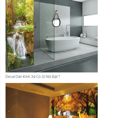
Decal Dán Kính 3d Có Gì Nổi Bật ?