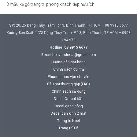
3 mẫu kệ gỗ trang trí phòng khách đẹp hữu ích
VP:
20/25 Đặng Thùy Trâm, P. 13, Bình Thạnh, TP. HCM – 08 9915 6677
Xưởng Sản Xuất:
1/7S Đặng Thùy Trâm, P. 13, Bình Thạnh, TP. HCM – 0903
194 979
Hotline:
08 9915 6677
Email:
hoavandecal@gmail.com
Hướng dẫn đặt hàng
Chính sách đổi trả
Phương thức vận chuyển
Câu hỏi thường gặp (FAQ)
Chính sách sử dụng
Decal Oracal 631
Decal gạch bông
Decal dán kính 2 mặt
Trang trí Noel
Trang trí Tết