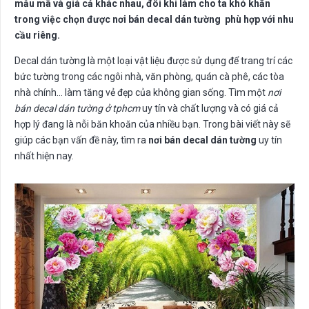
mẫu mã và giá cả khác nhau, đôi khi làm cho ta khó khăn
trong việc chọn được nơi bán decal dán tường phù hợp với nhu
cầu riêng.
Decal dán tường là một loại vật liệu được sử dụng để trang trí các
bức tường trong các ngôi nhà, văn phòng, quán cà phê, các tòa
nhà chính… làm tăng vẻ đẹp của không gian sống. Tìm một
nơi
bán decal dán tường ở tphcm
uy tín và chất lượng và có giá cả
hợp lý đang là nỗi băn khoăn của nhiều bạn. Trong bài viết này sẽ
giúp các bạn vấn đề này, tìm ra
nơi bán decal dán tường
uy tín
nhất hiện nay.