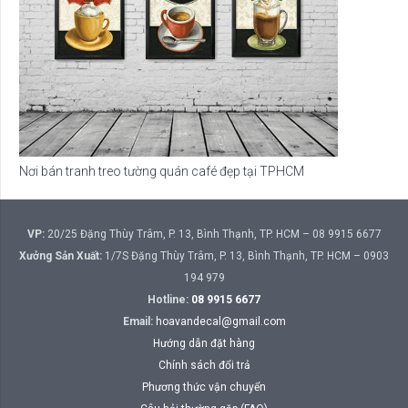
Nơi bán tranh treo tường quán café đẹp tại TPHCM
VP:
20/25 Đặng Thùy Trâm, P. 13, Bình Thạnh, TP. HCM – 08 9915 6677
Xưởng Sản Xuất:
1/7S Đặng Thùy Trâm, P. 13, Bình Thạnh, TP. HCM – 0903
194 979
Hotline:
08 9915 6677
Email:
hoavandecal@gmail.com
Hướng dẫn đặt hàng
Chính sách đổi trả
Phương thức vận chuyển