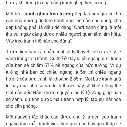
Lưu ý khi trang trí nhà bằng tranh ghép treo tường.
Một bức
tranh ghép treo tường
đẹp tạo nên giá trị cho
căn nhà nhưng để treo tranh như thế nào cho đúng, cho
đẹp không phải là điều dễ dàng. Chơi tranh cũng là một
thú vui ngày càng được nhiều người quan tâm, tìm hiểu.
Vậy treo tranh thế nào cho đúng?
Trước tiên bạn cần nắm một số lý thuyết cơ bản về tỷ lệ
vàng trong treo tranh. Cụ thể ở đây là bề ngang bức tranh
của bạn sẽ chiếm 57% bề ngang của bức tường. Ví dụ
tường nhà bạn có chiều ngang là 5m thì chiều ngang
hợp lý của bức tranh là khoảng 2.85m. Một bức tranh quá
to hay quá nhỏ so với kích thước này sẽ khiến tổng thể
mất cân đối. Nắm được nguyên tắc tỷ lệ vàng giúp bạn
so sánh, dự tính được mẫu tranh hợp lý, tạo sự hài hòa
cho căn phòng.
Một nguyên tắc khác cần được chú ý là nên treo tranh
ngang tầm mắt, tránh việc treo quá cao hay quá thấp sẽ