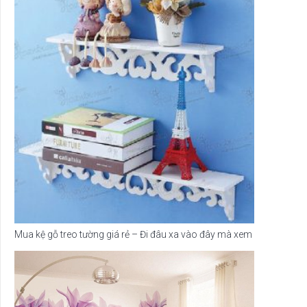
Mua kệ gỗ treo tường giá rẻ – Đi đâu xa vào đây mà xem