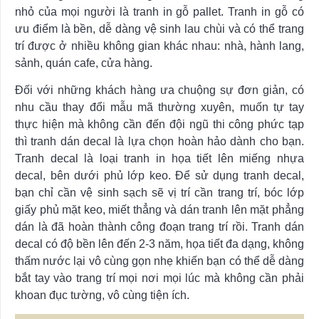
nhỏ của mọi người là tranh in gỗ pallet. Tranh in gỗ có
ưu điểm là bền, dễ dàng vệ sinh lau chùi và có thể trang
trí được ở nhiều không gian khác nhau: nhà, hành lang,
sảnh, quán cafe, cửa hàng.
Đối với những khách hàng ưa chuộng sự đơn giản, có
nhu cầu thay đổi mẫu mã thường xuyên, muốn tự tay
thực hiện mà không cần đến đội ngũ thi công phức tạp
thì tranh dán decal là lựa chọn hoàn hảo dành cho bạn.
Tranh decal là loại tranh in họa tiết lên miếng nhựa
decal, bên dưới phủ lớp keo. Để sử dụng tranh decal,
bạn chỉ cần vệ sinh sạch sẽ vị trí cần trang trí, bóc lớp
giấy phủ mặt keo, miết thẳng và dán tranh lên mặt phẳng
dán là đã hoàn thành công đoạn trang trí rồi. Tranh dán
decal có độ bền lên đến 2-3 năm, họa tiết đa dạng, không
thấm nước lại vô cùng gọn nhẹ khiến bạn có thể dễ dàng
bắt tay vào trang trí mọi nơi mọi lúc mà không cần phải
khoan đục tường, vô cùng tiện ích.