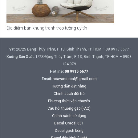
Địa điểm bán khung tranh treo tường uy tín
VP:
20/25 Đặng Thùy Trâm, P. 13, Bình Thạnh, TP. HCM – 08 9915 6677
Xưởng Sản Xuất:
1/7S Đặng Thùy Trâm, P. 13, Bình Thạnh, TP. HCM – 0903
194 979
Hotline:
08 9915 6677
Email:
hoavandecal@gmail.com
Hướng dẫn đặt hàng
Chính sách đổi trả
Phương thức vận chuyển
Câu hỏi thường gặp (FAQ)
Chính sách sử dụng
Decal Oracal 631
Decal gạch bông