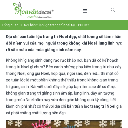
Tổng quan
Nơi bán tuần lộc trang trí noel tại TPHCM?
Địa chỉ
bán tuần lộc trang trí Noel đẹp, chất lượng sẽ làm nhân
đôi niềm vui của mọi người trong không khí
Noe
l
lung linh rực
rỡ sắc màu của mùa giáng sinh năm nay.
Không khí giáng sinh đang rạo rực khắp nơi, bạn đã có kế hoạch
trang trí Noel gì chưa? Bên cạnh những phụ kiện trang trí như cây
thông Noel, ông già Noel, hôp quà, ngôi sao, đèn led… thì một cỗ
xe tuần lộc là một phần không thể thiếu trong không gian trang
trí giáng sinh. Bài viết dưới đây sẽ giúp bạn làm sao để có được
không gian trang trí giáng sinh ấm áp, lung linh, đầy ấn tượng
trong mùa Noel năm nay vừa đơn giản không quá kỳ công, tiết
kiệm chi phí nhất có thể với địa chỉ
bán tuần lộc trang trí Noel
giá
cả phải chăng chất lượng bền đẹp.