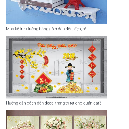
Mua kệ treo tường bằng gỗ ở đâu độc, đẹp, rẻ
Hướng dẫn cách dán decal trang trí tết cho quán café