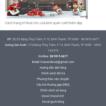
Cách trang trí Noel cho cửa kính quán café thêm đẹp
VP:
20/25 Đặng Thùy Trâm, P. 13, Bình Thạnh, TP. HCM – 08 9915 6677
Xưởng Sản Xuất:
1/7S Đặng Thùy Trâm, P. 13, Bình Thạnh, TP. HCM – 0903
194 979
Hotline:
08 9915 6677
Email:
hoavandecal@gmail.com
Hướng dẫn đặt hàng
Chính sách đổi trả
Phương thức vận chuyển
Câu hỏi thường gặp (FAQ)
Chính sách sử dụng
Decal Oracal 631
Decal gạch bông