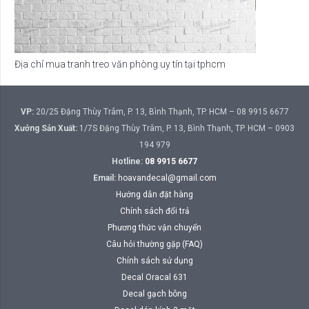
Địa chỉ mua tranh treo văn phòng uy tín tại tphcm
VP:
20/25 Đặng Thùy Trâm, P. 13, Bình Thạnh, TP. HCM – 08 9915 6677
Xưởng Sản Xuất:
1/7S Đặng Thùy Trâm, P. 13, Bình Thạnh, TP. HCM – 0903
194 979
Hotline:
08 9915 6677
Email:
hoavandecal@gmail.com
Hướng dẫn đặt hàng
Chính sách đổi trả
Phương thức vận chuyển
Câu hỏi thường gặp (FAQ)
Chính sách sử dụng
Decal Oracal 631
Decal gạch bông