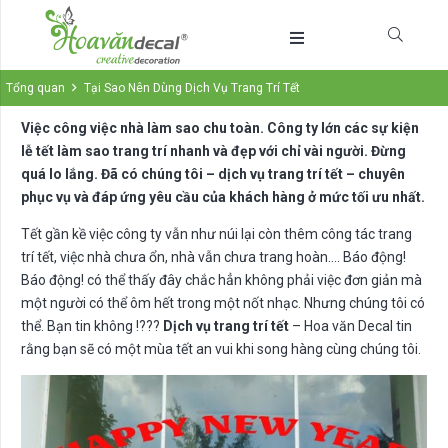
Tổng quan
Tại Sao Nên Dùng Dịch Vụ Trang Trí Tết
Việc công việc nhà làm sao chu toàn. Công ty lớn các sự kiện
lễ tết làm sao trang trí nhanh và đẹp với chỉ vài người. Đừng
quá lo lắng. Đã có chúng tôi – dịch vụ trang trí tết – chuyên
phục vụ và đáp ứng yêu cầu của khách hàng ở mức tối ưu nhất.
Tết gần kề việc công ty vẫn như núi lại còn thêm công tác trang
trí tết, việc nhà chưa ổn, nhà vẫn chưa trang hoàn…. Báo động!
Báo động! có thể thấy đây chắc hẳn không phải việc đơn giản mà
một người có thể ôm hết trong một nốt nhạc. Nhưng chúng tôi có
thể. Bạn tin không !???
Dịch vụ trang trí tết
– Hoa văn Decal tin
rằng bạn sẽ có một mùa tết an vui khi song hàng cùng chúng tôi.