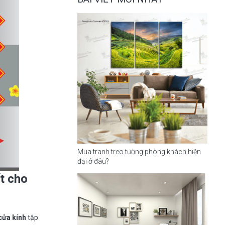
Mua tranh treo tường phòng khách hiện
đại ở đâu?
ết cho
 cửa kính
tập