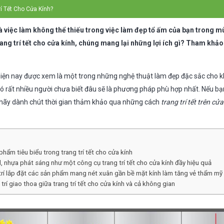
í Tết Cho Cửa Kính?
 là việc làm không thể thiếu trong việc làm đẹp tổ ấm của bạn trong m
rang trí tết cho cửa kính, chúng mang lại những lợi ích gì? Tham khảo 
iện nay được xem là một trong những nghệ thuật làm đẹp đặc sắc cho k
n, có rất nhiều người chưa biết đâu sẽ là phương pháp phù hợp nhất. Nếu 
, hãy dành chút thời gian thảm khảo qua những cách
trang trí tết trên cử
hẩm tiêu biểu trong trang trí tết cho cửa kính
, nhựa phát sáng như một công cụ trang trí tết cho cửa kính đầy hiệu quả
trí lắp đặt các sản phẩm mang nét xuân gần bề mặt kính làm tăng vẻ thẩm m
rí giao thoa giữa trang trí tết cho cửa kính và cả không gian