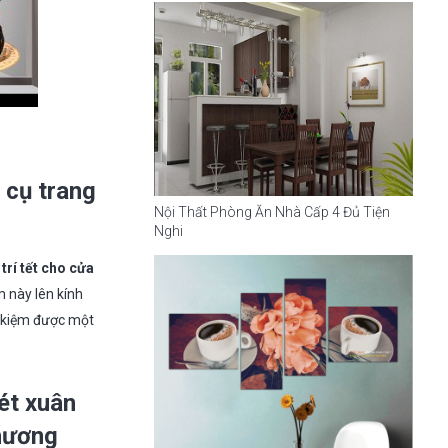
 cụ trang
Nội Thất Phòng Ăn Nhà Cấp 4 Đủ Tiện
Nghi
 trí tết cho cửa
 này lên kính
t kiệm được một
ét xuân
phương