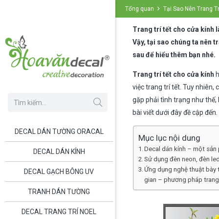
Tổng quan
Tại Sao Nên Trang Tr
Trang trí tết cho cửa kính
Vậy, tại sao chúng ta nên t
sau để hiểu thêm bạn nhé.
Trang trí tết cho cửa kính
h
việc trang trí tết. Tuy nhiê
gặp phải tình trạng như thế
bài viết dưới đây đề cập đến.
DECAL DÁN TƯỜNG ORACAL
Mục lục nội dung
Decal dán kính – một sản p
DECAL DÁN KÍNH
Sử dụng đèn neon, đèn led
Ứng dụng nghệ thuật bày 
DECAL GẠCH BÔNG UV
gian – phương pháp trang t
TRANH DÁN TƯỜNG
DECAL TRANG TRÍ NOEL