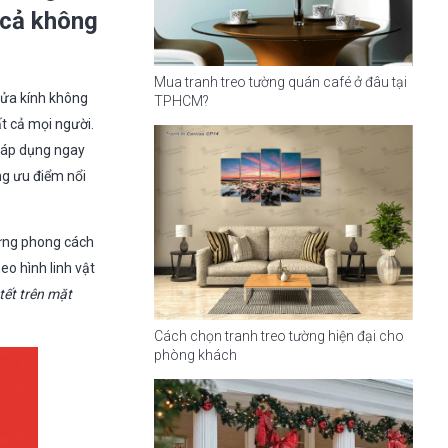
à cả không
Mua tranh treo tường quán café ở đâu tại
 cửa kính không
TPHCM?
t cả mọi người.
 áp dụng ngay
ng ưu điểm nổi
hững phong cách
eo hình linh vật
 tết trên mặt
Cách chọn tranh treo tường hiện đại cho
phòng khách