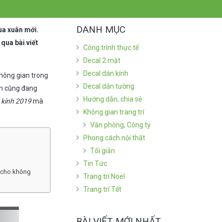
DANH MỤC
ùa xuân mới.
qua bài viết
Công trình thực tế
Decal 2 mặt
Decal dán kính
hông gian trong
Decal dán tường
bạn cũng đang
Hướng dẫn, chia sẻ
a kính 2019
mà
Không gian trang trí
Văn phòng, Công ty
Phong cách nội thất
Tối giản
Tin Tức
ỹ cho không
Trang trí Noel
Trang trí Tết
BÀI VIẾT MỚI NHẤT