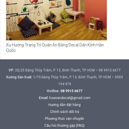
Xu Hướng Trang Trí Quán Ăn Bằng Decal Dán Kính Hàn
Quốc
VP:
20/25 Đặng Thùy Trâm, P. 13, Bình Thạnh, TP. HCM – 08 9915 6677
Xưởng Sản Xuất:
1/7S Đặng Thùy Trâm, P. 13, Bình Thạnh, TP. HCM – 0903
194 979
Hotline:
08 9915 6677
Email:
hoavandecal@gmail.com
Hướng dẫn đặt hàng
Chính sách đổi trả
Phương thức vận chuyển
Câu hỏi thường gặp (FAQ)