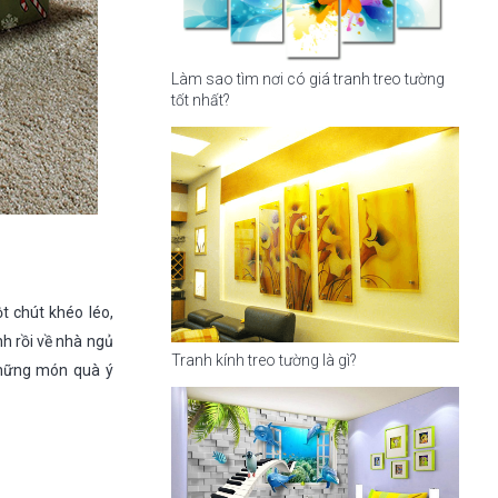
Làm sao tìm nơi có giá tranh treo tường
tốt nhất?
t chút khéo léo,
h rồi về nhà ngủ
Tranh kính treo tường là gì?
những món quà ý