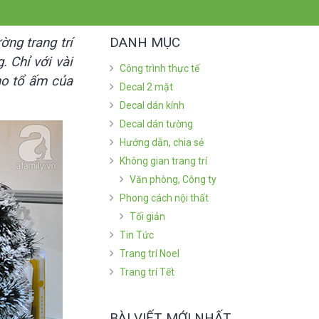
DANH MỤC
ờng trang trí
 Chỉ với vài
Công trình thực tế
ho tổ ấm của
Decal 2 mặt
Decal dán kính
Decal dán tường
Hướng dẫn, chia sẻ
Không gian trang trí
Văn phòng, Công ty
Phong cách nội thất
Tối giản
Tin Tức
Trang trí Noel
Trang trí Tết
BÀI VIẾT MỚI NHẤT