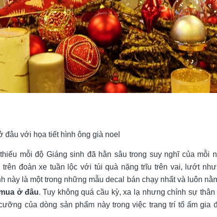
ở đâu với họa tiết hình ông già noel
thiếu mỗi độ Giáng sinh đã hằn sâu trong suy nghĩ của mỗi n
rên đoàn xe tuần lộc với túi quà nặng trĩu trên vai, lướt như 
nh này là một trong những mẫu decal bán chạy nhất và luôn nằm
l mua ở đâu
. Tuy không quá cầu kỳ, xa lạ nhưng chính sự thân 
cưỡng của dòng sản phẩm này trong việc trang trí tổ ấm gia 