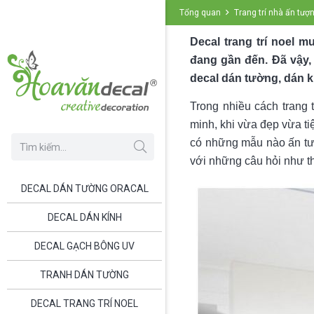
Tổng quan
Trang trí nhà ấn tượn
Decal trang trí noel 
đang gần đến. Đã vậy,
decal dán tường, dán k
Trong nhiều cách trang t
minh, khi vừa đẹp vừa ti
có những mẫu nào ấn tư
với những câu hỏi như th
DECAL DÁN TƯỜNG ORACAL
DECAL DÁN KÍNH
DECAL GẠCH BÔNG UV
TRANH DÁN TƯỜNG
DECAL TRANG TRÍ NOEL