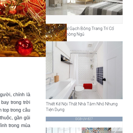
3 Mẫu Decal Gạch Bông Trang Trí Cổ
Điển Cho Phòng Ngủ
gười, chính là
bay trong trời
Thiết Kế Nội Thất Nhà Tắm Nhỏ Nhưng
Tiện Dụng
 top trong câu
thuộc, gần gũi
đình trong mùa