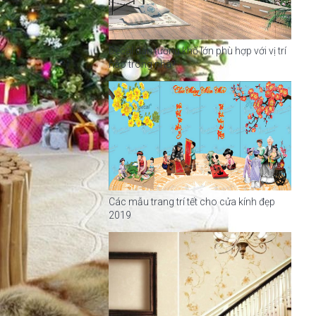
Decal dán tường khổ lớn phù hợp với vị trí
nào trong nhà?
Các mẫu trang trí tết cho cửa kính đẹp
2019