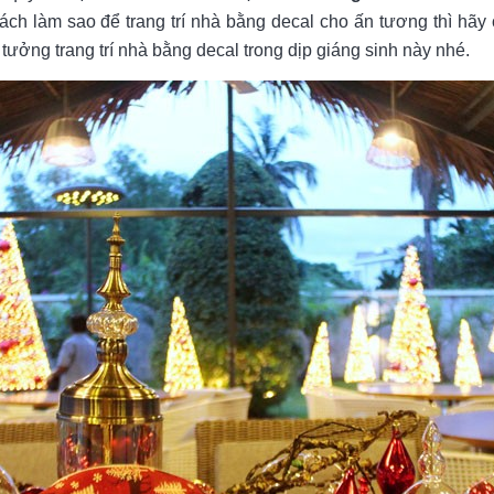
ách làm sao để trang trí nhà bằng decal cho ấn tương thì hã
ưởng trang trí nhà bằng decal trong dịp giáng sinh này nhé.