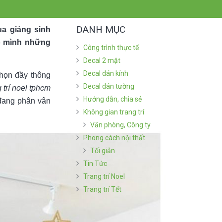
DANH MỤC
ùa giáng sinh
ho mình những
Công trình thực tế
Decal 2 mặt
Decal dán kính
chọn đầy thông
Decal dán tường
 trí noel tphcm
Hướng dẫn, chia sẻ
đang phân vân
Không gian trang trí
Văn phòng, Công ty
Phong cách nội thất
Tối giản
Tin Tức
Trang trí Noel
Trang trí Tết
BÀI VIẾT MỚI NHẤT