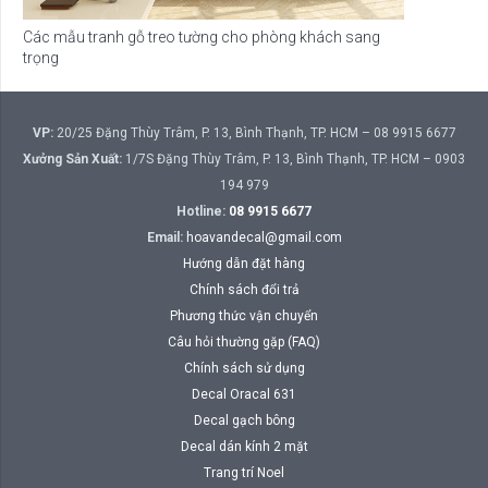
Các mẫu tranh gỗ treo tường cho phòng khách sang
trọng
VP:
20/25 Đặng Thùy Trâm, P. 13, Bình Thạnh, TP. HCM – 08 9915 6677
Xưởng Sản Xuất:
1/7S Đặng Thùy Trâm, P. 13, Bình Thạnh, TP. HCM – 0903
194 979
Hotline:
08 9915 6677
Email:
hoavandecal@gmail.com
Hướng dẫn đặt hàng
Chính sách đổi trả
Phương thức vận chuyển
Câu hỏi thường gặp (FAQ)
Chính sách sử dụng
Decal Oracal 631
Decal gạch bông
Decal dán kính 2 mặt
Trang trí Noel