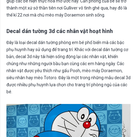
giúp các bé hiện thực hóa mơ ước này. Căn phòng của bé sẽ trở
thành một xứ sở thần tiên nơi Gulliver vô tình ghé qua, hay đó là
thế kỉ 22 nơi mà chú mèo máy Doraemon sinh sống.
Decal dán tường 3d các nhân vật hoạt hình
Đây là loại decal dán tường phòng em bé phổ biến mà các bậc
phụ huynh hay sử dụng để trang trí. Khác với decal dán tường cơ
bản, decal 3d này tái hiện sống động lại các nhân vật, khiến
chúng như những người bầu bạn cùng các em hàng ngày. Các
nhân vật được yêu thích như gấu Pooh, mèo máy Doraemon,
siêu nhân hay mèo Totoro. Đây là một trong những mẫu decal 3d
được nhiều phụ huynh lựa chọn cho trang trí phòng ngủ của các
bé.