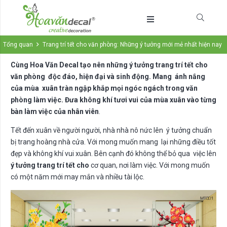
Tổng quan
Trang trí tết cho văn phòng: Những ý tưởng mới mẻ nhất hiện nay
Cùng Hoa Văn Decal tạo nên những ý tưởng trang trí tết cho
văn phòng độc đáo, hiện đại và sinh động. Mang ánh nắng
của mùa xuân tràn ngập khắp mọi ngóc ngách trong văn
phòng làm việc. Đưa không khí tươi vui của mùa xuân vào từng
bàn làm việc của nhân viên
.
Tết đến xuân về người người, nhà nhà nô nức lên ý tưởng chuẩn
bị trang hoàng nhà cửa. Với mong muốn mang lại những điều tốt
đẹp và không khí vui xuân. Bên cạnh đó không thể bỏ qua việc lên
ý tưởng trang trí tết cho
cơ quan, nơi làm việc. Với mong muốn
có một năm mới may mắn và nhiều tài lộc.