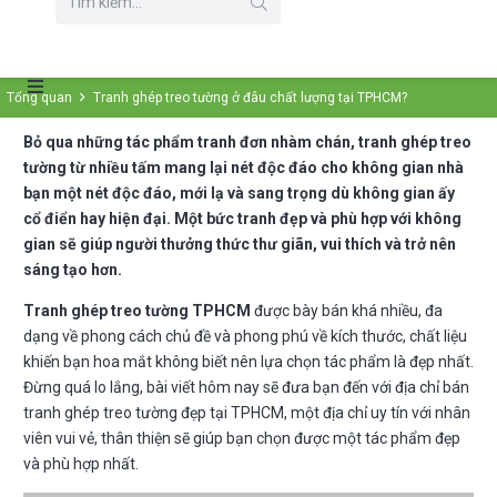
Tổng quan
Tranh ghép treo tường ở đâu chất lượng tại TPHCM?
Bỏ qua những tác phẩm tranh đơn nhàm chán, tranh ghép treo
tường từ nhiều tấm mang lại nét độc đáo cho không gian nhà
bạn một nét độc đáo, mới lạ và sang trọng dù không gian ấy
cổ điển hay hiện đại. Một bức tranh đẹp và phù hợp với không
gian sẽ giúp người thưởng thức thư giãn, vui thích và trở nên
sáng tạo hơn.
Tranh ghép treo tường TPHCM
được bày bán khá nhiều, đa
dạng về phong cách chủ đề và phong phú về kích thước, chất liệu
khiến bạn hoa mắt không biết nên lựa chọn tác phẩm là đẹp nhất.
Đừng quá lo lắng, bài viết hôm nay sẽ đưa bạn đến với địa chỉ bán
tranh ghép treo tường đẹp tại TPHCM, một địa chỉ uy tín với nhân
viên vui vẻ, thân thiện sẽ giúp bạn chọn được một tác phẩm đẹp
và phù hợp nhất.