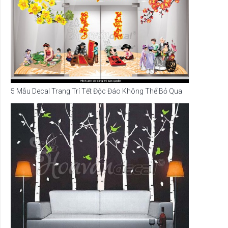
5 Mẫu Decal Trang Trí Tết Độc Đáo Không Thể Bỏ Qua