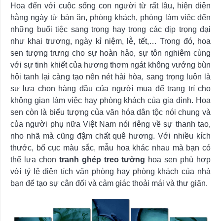
Hoa đến với cuộc sống con người từ rất lâu, hiện diện
hằng ngày từ bàn ăn, phòng khách, phòng làm việc đến
những buổi tiệc sang trọng hay trong các dịp trọng đại
như khai trương, ngày kỉ niệm, lễ, tết,… Trong đó, hoa
sen tượng trưng cho sự hoàn hảo, sự tôn nghiêm cùng
với sự tinh khiết của hương thơm ngát không vướng bùn
hôi tanh lại càng tạo nên nét hài hòa, sang trọng luôn là
sự lựa chọn hàng đầu của người mua để trang trí cho
không gian làm việc hay phòng khách của gia đình. Hoa
sen còn là biểu tượng của văn hóa dân tộc nói chung và
của người phụ nữa Việt Nam nói riêng về sự thanh tao,
nho nhã mà cũng đậm chất quê hương. Với nhiều kích
thước, bố cục màu sắc, mẫu hoa khác nhau mà bạn có
thể lựa chọn
tranh ghép treo tường
hoa sen phù hợp
với tỷ lệ diện tích văn phòng hay phòng khách của nhà
bạn để tạo sự cân đối và cảm giác thoải mái và thư giãn.