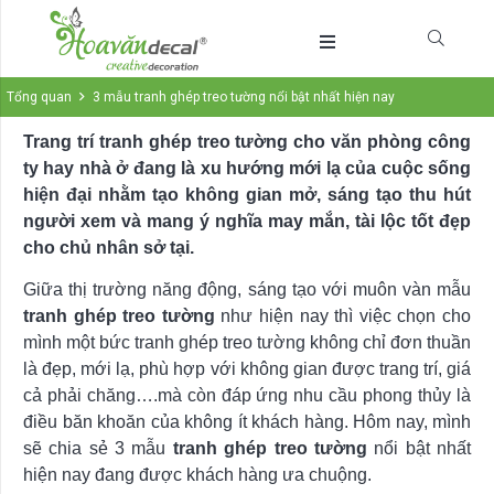
Tổng quan
3 mẫu tranh ghép treo tường nổi bật nhất hiện nay
Trang trí tranh ghép treo tường cho văn phòng công
ty hay nhà ở đang là xu hướng mới lạ của cuộc sống
hiện đại nhằm tạo không gian mở, sáng tạo thu hút
người xem và mang ý nghĩa may mắn, tài lộc tốt đẹp
cho chủ nhân sở tại.
Giữa thị trường năng động, sáng tạo với muôn vàn mẫu
tranh ghép treo tường
như hiện nay thì việc chọn cho
mình một bức tranh ghép treo tường không chỉ đơn thuần
là đẹp, mới lạ, phù hợp với không gian được trang trí, giá
cả phải chăng….mà còn đáp ứng nhu cầu phong thủy là
điều băn khoăn của không ít khách hàng. Hôm nay, mình
sẽ chia sẻ 3 mẫu
tranh ghép treo tường
nổi bật nhất
hiện nay đang được khách hàng ưa chuộng.