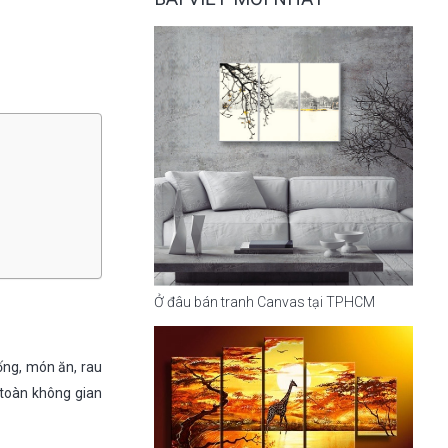
Ở đâu bán tranh Canvas tại TPHCM
ống, món ăn, rau
 toàn không gian