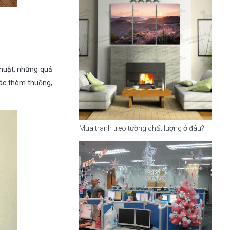
 thuật, những quả
iác thèm thuồng,
Mua tranh treo tường chất lượng ở đâu?