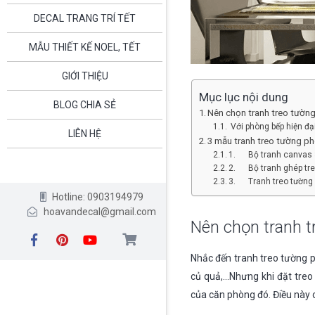
DECAL TRANG TRÍ TẾT
MẪU THIẾT KẾ NOEL, TẾT
GIỚI THIỆU
Mục lục nội dung
BLOG CHIA SẺ
Nên chọn tranh treo tường
Với phòng bếp hiện đại
LIÊN HỆ
3 mẫu tranh treo tường ph
1. Bộ tranh canvas 
2. Bộ tranh ghép tre
3. Tranh treo tường 
Hotline: 0903194979
hoavandecal@gmail.com
Nên chọn tranh t
Nhắc đến tranh treo tường p
củ quả,…Nhưng khi đặt treo
của căn phòng đó. Điều này 