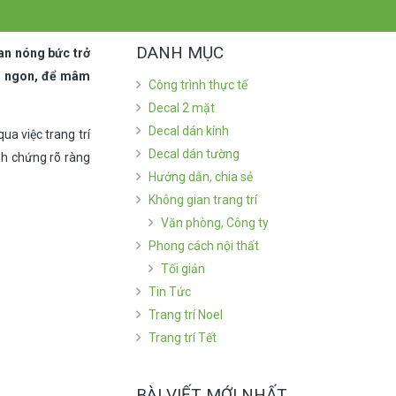
DANH MỤC
an nóng bức trở
n ngon, để mâm
Công trình thực tế
Decal 2 mặt
Decal dán kính
ua việc trang trí
Decal dán tường
nh chứng rõ ràng
Hướng dẫn, chia sẻ
Không gian trang trí
Văn phòng, Công ty
Phong cách nội thất
Tối giản
Tin Tức
Trang trí Noel
Trang trí Tết
BÀI VIẾT MỚI NHẤT